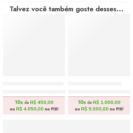
Talvez você também goste desses...
Cata-vento 2 – 60x60cm
A Feira 1 – 100x80cm
R$
4.500,00
R$
10.000,00
10x
10x
R$
450,00
R$
1.000,00
de
de
R$
4.050,00
R$
9.000,00
ou
no PIX!
ou
no PIX!
FRETE GRÁTIS