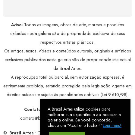
avançada, garantindo máxima privacidade.
Aviso:
Todas as imagens, obras de arte, marcas e produtos
exibidos nesta galeria são de propriedade exclusiva de seus
respectivos artistas plásticos.
Os artigos, textos, vídeos e conteúdos autorais, originais e artísticos
exclusivos publicados nesta galeria são de propriedade intelectual
da Brazil Artes.
A reprodução total ou parcial, sem autorização expressa, é
estritamente proibida, estando protegida pela legislação vigente em
direitos autorais e sujeita às penalidades cabíveis (Lei 9.610/98).
A Brazil Artes utiliza cookies para
Contatos:
WhatsApp:
79 9998-1221
/ E-mail:
melhorar sua experiência ao acessar a
contato@brazilartes.com
/ Instagram:
@brazilartes
galeria online. Se você concorda,
clique em "Aceitar e fechar!"
Leia mais!
©
Brazil Artes
• Galeria Online.
9 anos
de história (2017 – 2026).