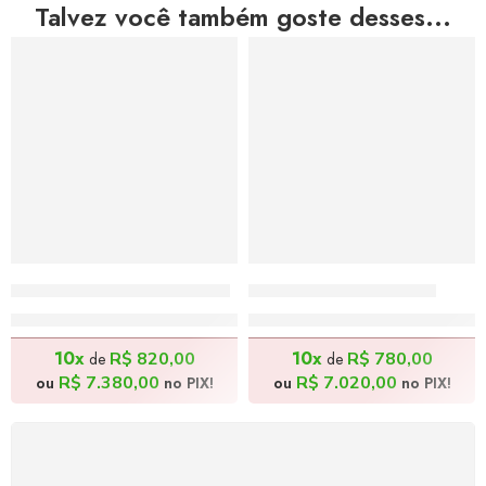
Talvez você também goste desses...
Despojado – 115x235cm
Deserto – 175x135cm
R$
8.200,00
R$
7.800,00
10x
10x
R$
820,00
R$
780,00
de
de
R$
7.380,00
R$
7.020,00
ou
no PIX!
ou
no PIX!
FRETE GRÁTIS
Levamos a arte até você com rapidez, cuidado e sem