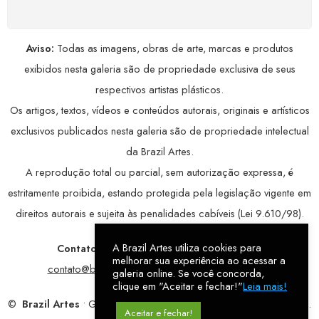
Aviso:
Todas as imagens, obras de arte, marcas e produtos
exibidos nesta galeria são de propriedade exclusiva de seus
respectivos artistas plásticos.
Os artigos, textos, vídeos e conteúdos autorais, originais e artísticos
exclusivos publicados nesta galeria são de propriedade intelectual
da Brazil Artes.
A reprodução total ou parcial, sem autorização expressa, é
estritamente proibida, estando protegida pela legislação vigente em
direitos autorais e sujeita às penalidades cabíveis (Lei 9.610/98).
A Brazil Artes utiliza cookies para
Contatos:
WhatsApp:
79 9998-1221
/ E-mail:
melhorar sua experiência ao acessar a
contato@brazilartes.com
/ Instagram:
@brazilartes
galeria online. Se você concorda,
clique em "Aceitar e fechar!"
Leia mais!
©
Brazil Artes
• Galeria Online.
9 anos
de história (2017 – 2026).
Aceitar e fechar!