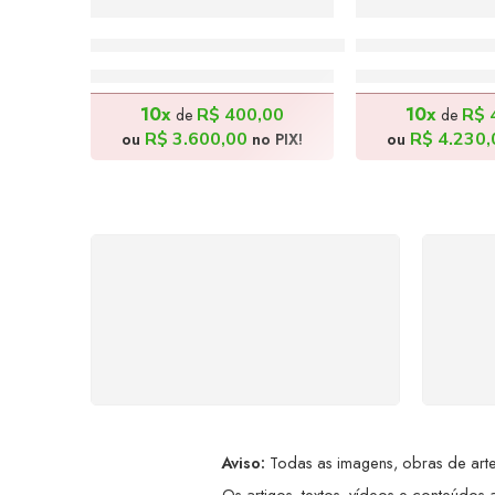
Balé Nordestino – 180x80cm
Brincadeiras –
R$
4.000,00
R$
4.70
10x
10x
R$
400,00
R$
de
de
R$
3.600,00
R$
4.230,
ou
no PIX!
ou
FRETE GRÁTIS
Levamos a arte até você com
Ate
rapidez, cuidado e sem custos
dis
extras, seja no Brasil ou em
qualquer parte do mundo.
a
Aviso:
Todas as imagens, obras de arte,
Os artigos, textos, vídeos e conteúdos a