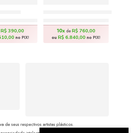
140x50cm
Cidade Tropical – 180x80cm
.900,00
R$
7.600,00
10x
R$
390,00
R$
760,00
e
de
510,00
R$
6.840,00
no PIX!
ou
no PIX!
%
COMPRE COM
SEGURANÇA
seu
Seus dados pessoais
me a
protegidos por criptografia
dor.
avançada, garantindo máxima
privacidade.
de seus respectivos artistas plásticos.
 propriedade intelectual da Brazil Artes.