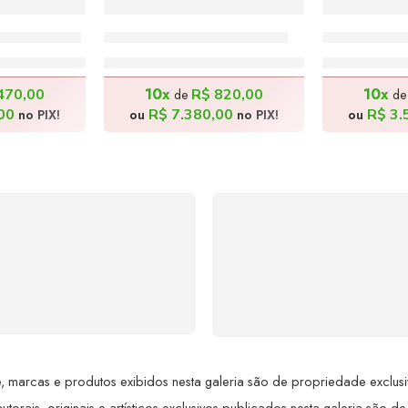
 130x100cm
Despojado – 115x235cm
A Ceia – 
0,00
R$
8.200,00
R$
3
10x
10x
470,00
R$
820,00
de
d
00
R$
7.380,00
R$
3.
no PIX!
ou
no PIX!
ou
SUPORTE 24/7
GARANTIA DE 100
ndimento rápido, eficiente e
REEMBOLSO
ponível sempre, a qualquer
Satisfação assegurada ou 
hora. Conte conosco e
dinheiro de volta! Confor
proveite nossa excelência.
Lei de Defesa do Consumi
 marcas e produtos exibidos nesta galeria são de propriedade exclusiva 
utorais, originais e artísticos exclusivos publicados nesta galeria são de