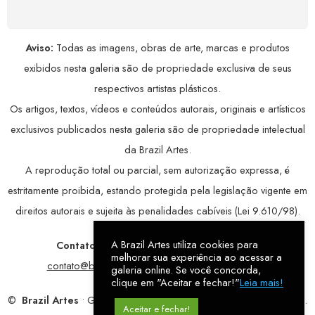
Aviso:
Todas as imagens, obras de arte, marcas e produtos
exibidos nesta galeria são de propriedade exclusiva de seus
respectivos artistas plásticos.
Os artigos, textos, vídeos e conteúdos autorais, originais e artísticos
exclusivos publicados nesta galeria são de propriedade intelectual
da Brazil Artes.
A reprodução total ou parcial, sem autorização expressa, é
estritamente proibida, estando protegida pela legislação vigente em
direitos autorais e sujeita às penalidades cabíveis (Lei 9.610/98).
A Brazil Artes utiliza cookies para
Contatos:
WhatsApp:
79 9998-1221
/ E-mail:
melhorar sua experiência ao acessar a
contato@brazilartes.com
/ Instagram:
@brazilartes
galeria online. Se você concorda,
clique em "Aceitar e fechar!"
Leia mais!
©
Brazil Artes
• Galeria Online.
9 anos
de história (2017 – 2026).
Aceitar e fechar!