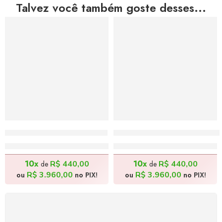
Talvez você também goste desses...
Despedida – 100x100cm
Batman Entregador de Piz
R$
4.400,00
R$
4.400,00
10x
10x
R$
440,00
R$
440,00
de
de
R$
3.960,00
R$
3.960,00
ou
no PIX!
ou
no PIX!
FRETE GRÁTIS
Levamos a arte até você com rapidez, cuidado e sem