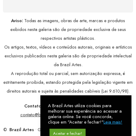
Aviso:
Todas as imagens, obras de arte, marcas e produtos
exibidos nesta galeria são de propriedade exclusiva de seus
respectivos artistas plásticos.
Os artigos, textos, vídeos e conteúdos autorais, originais e artísticos
exclusivos publicados nesta galeria são de propriedade intelectual
da Brazil Artes.
A reprodução total ou parcial, sem autorização expressa, é
estritamente proibida, estando protegida pela legislação vigente em
direitos autorais e sujeita às penalidades cabíveis (Lei 9.610/98).
A Brazil Artes utiliza cookies para
Contatos:
WhatsApp:
79 9998-1221
/ E-mail:
melhorar sua experiência ao acessar a
contato@brazilartes.com
/ Instagram:
@brazilartes
galeria online. Se você concorda,
clique em "Aceitar e fechar!"
Leia mais!
©
Brazil Artes
• Galeria Online.
9 anos
de história (2017 – 2026).
Aceitar e fechar!