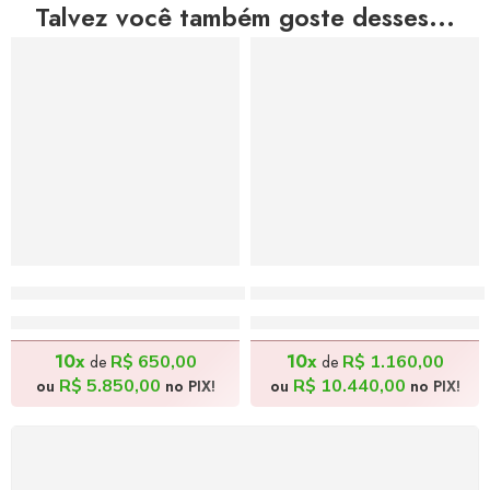
Talvez você também goste desses...
Promessas Vazias, Esperança Perdida – 70x120cm
O Guardião Da Mata – 1
R$
6.500,00
R$
11.600,00
10x
10x
R$
650,00
R$
1.160,00
de
de
R$
5.850,00
R$
10.440,00
ou
no PIX!
ou
no PIX!
FRETE GRÁTIS
Levamos a arte até você com rapidez, cuidado e sem