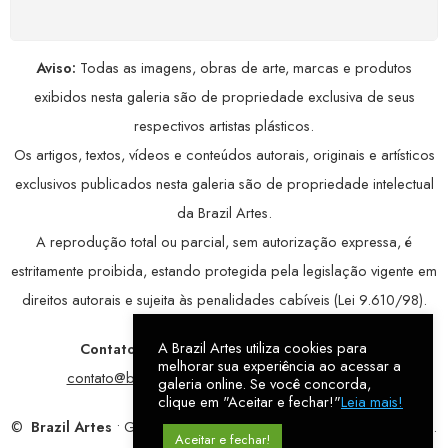
Aviso:
Todas as imagens, obras de arte, marcas e produtos
exibidos nesta galeria são de propriedade exclusiva de seus
respectivos artistas plásticos.
Os artigos, textos, vídeos e conteúdos autorais, originais e artísticos
exclusivos publicados nesta galeria são de propriedade intelectual
da Brazil Artes.
A reprodução total ou parcial, sem autorização expressa, é
estritamente proibida, estando protegida pela legislação vigente em
direitos autorais e sujeita às penalidades cabíveis (Lei 9.610/98).
A Brazil Artes utiliza cookies para
Contatos:
WhatsApp:
79 9998-1221
/ E-mail:
melhorar sua experiência ao acessar a
contato@brazilartes.com
/ Instagram:
@brazilartes
galeria online. Se você concorda,
clique em "Aceitar e fechar!"
Leia mais!
©
Brazil Artes
• Galeria Online.
9 anos
de história (2017 – 2026).
Aceitar e fechar!