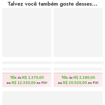
Talvez você também goste desses...
Sabor da Melancia Colhida na Hora – 70x60cm
Almoço na Roça I – 100x
R$
13.700,00
R$
22.800,00
10x
10x
R$
1.370,00
R$
2.280,00
de
de
R$
12.330,00
R$
20.520,00
ou
no PIX!
ou
no PIX!
FRETE GRÁTIS
Levamos a arte até você com rapidez, cuidado e sem