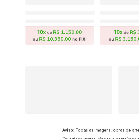
Aquário Vazio – 114x167cm
O Grande Elef
R$
11.500,00
R$
3.50
10x
10x
R$
1.150,00
R$
de
de
R$
10.350,00
R$
3.150,
ou
no PIX!
ou
FRETE GRÁTIS
Levamos a arte até você com
Ate
rapidez, cuidado e sem custos
dis
extras, seja no Brasil ou em
qualquer parte do mundo.
a
Aviso:
Todas as imagens, obras de arte,
Os artigos, textos, vídeos e conteúdos a