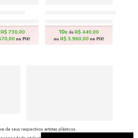
– 60x80cm
Batman Renegado – 100x100cm
.300,00
R$
4.400,00
10x
R$
730,00
R$
440,00
e
de
570,00
R$
3.960,00
no PIX!
ou
no PIX!
%
COMPRE COM
SEGURANÇA
seu
Seus dados pessoais
me a
protegidos por criptografia
dor.
avançada, garantindo máxima
privacidade.
de seus respectivos artistas plásticos.
 propriedade intelectual da Brazil Artes.