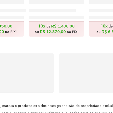
ante – 70x90cm
Lampião – 180x160cm
Intenções 
0,00
R$
14.300,00
R$
7
10x
10x
350,00
R$
1.430,00
de
d
00
R$
12.870,00
R$
6.
no PIX!
ou
no PIX!
ou
SUPORTE 24/7
GARANTIA DE 100
ndimento rápido, eficiente e
REEMBOLSO
ponível sempre, a qualquer
Satisfação assegurada ou 
hora. Conte conosco e
dinheiro de volta! Confor
proveite nossa excelência.
Lei de Defesa do Consumi
 marcas e produtos exibidos nesta galeria são de propriedade exclusiva 
utorais, originais e artísticos exclusivos publicados nesta galeria são de