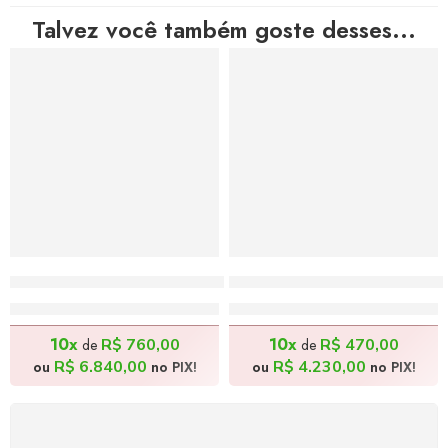
Talvez você também goste desses...
Cidade Tropical – 180x80cm
Brincadeiras – 130x100cm
R$
7.600,00
R$
4.700,00
10x
10x
R$
760,00
R$
470,00
de
de
R$
6.840,00
R$
4.230,00
ou
no PIX!
ou
no PIX!
FRETE GRÁTIS