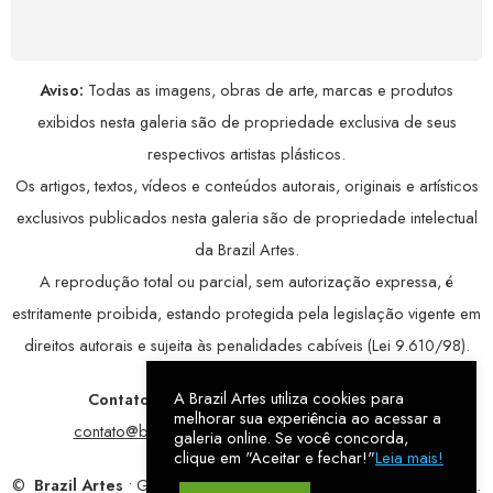
avançada, garantindo máxima privacidade.
Aviso:
Todas as imagens, obras de arte, marcas e produtos
exibidos nesta galeria são de propriedade exclusiva de seus
respectivos artistas plásticos.
Os artigos, textos, vídeos e conteúdos autorais, originais e artísticos
exclusivos publicados nesta galeria são de propriedade intelectual
da Brazil Artes.
A reprodução total ou parcial, sem autorização expressa, é
estritamente proibida, estando protegida pela legislação vigente em
direitos autorais e sujeita às penalidades cabíveis (Lei 9.610/98).
A Brazil Artes utiliza cookies para
Contatos:
WhatsApp:
79 9998-1221
/ E-mail:
melhorar sua experiência ao acessar a
contato@brazilartes.com
/ Instagram:
@brazilartes
galeria online. Se você concorda,
clique em "Aceitar e fechar!"
Leia mais!
©
Brazil Artes
• Galeria Online.
9 anos
de história (2017 – 2026).