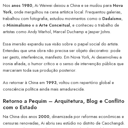
Nos
anos 1980
, Ai Weiwei deixou a China e se mudou para
Nova
York
, onde mergulhou na cena artística local. Frequentou galerias,
trabalhou com fotografia, estudou movimentos como o
Dadaísmo
,
o
Minimalismo
e a
Arte Conceitual
, e conheceu o trabalho de
artistas como Andy Warhol, Marcel Duchamp e Jasper Johns.
Essa imersão expandiu sua visão sobre o papel social do artista.
Entendeu que uma obra não precisa ser objeto decorativo: pode
ser gesto, interferência, manifesto. Em Nova York, Ai desenvolveu a
ironia afiada, o humor crítico e o senso de intervenção pública que
marcariam toda sua produção posterior.
Ao retornar à China em
1993
, voltou com repertório global e
consciência política ainda mais amadurecida.
Retorno a Pequim – Arquitetura, Blog e Conflito
com o Estado
Na China dos anos
2000
, dinamizada por reformas econômicas e
censuras renovadas, Ai abriu seu estúdio no distrito de Caochangdi.