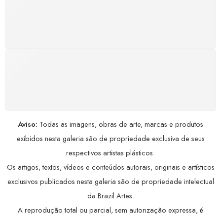
GARANTIA DE 100% REEMBOLSO
Satisfação assegurada ou seu dinheiro de volta!
Conforme a Lei de Defesa do Consumidor.
COMPRE COM SEGURANÇA
Seus dados pessoais protegidos por criptografia
avançada, garantindo máxima privacidade.
Aviso:
Todas as imagens, obras de arte, marcas e produtos
exibidos nesta galeria são de propriedade exclusiva de seus
respectivos artistas plásticos.
Os artigos, textos, vídeos e conteúdos autorais, originais e artísticos
exclusivos publicados nesta galeria são de propriedade intelectual
da Brazil Artes.
A reprodução total ou parcial, sem autorização expressa, é