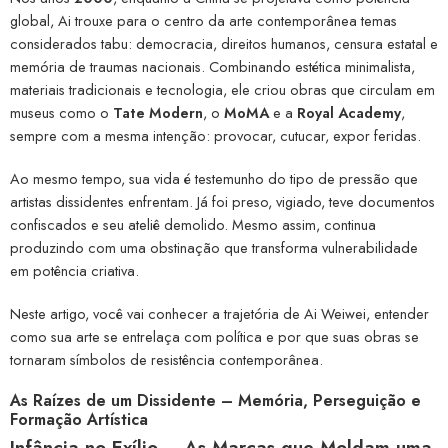
global, Ai trouxe para o centro da arte contemporânea temas
considerados tabu: democracia, direitos humanos, censura estatal e
memória de traumas nacionais. Combinando estética minimalista,
materiais tradicionais e tecnologia, ele criou obras que circulam em
museus como o
Tate Modern
, o
MoMA
e a
Royal Academy
,
sempre com a mesma intenção: provocar, cutucar, expor feridas.
Ao mesmo tempo, sua vida é testemunho do tipo de pressão que
artistas dissidentes enfrentam. Já foi preso, vigiado, teve documentos
confiscados e seu ateliê demolido. Mesmo assim, continua
produzindo com uma obstinação que transforma vulnerabilidade
em potência criativa.
Neste artigo, você vai conhecer a trajetória de Ai Weiwei, entender
como sua arte se entrelaça com política e por que suas obras se
tornaram símbolos de resistência contemporânea.
As Raízes de um Dissidente – Memória, Perseguição e
Formação Artística
Infância no Exílio – As Marcas que Moldam uma