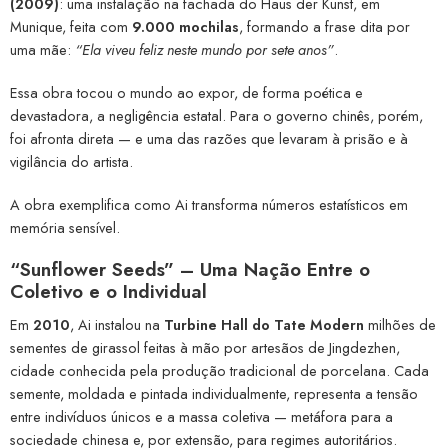
(2009)
: uma instalação na fachada do Haus der Kunst, em
Munique, feita com
9.000 mochilas
, formando a frase dita por
uma mãe:
“Ela viveu feliz neste mundo por sete anos”
.
Essa obra tocou o mundo ao expor, de forma poética e
devastadora, a negligência estatal. Para o governo chinês, porém,
foi afronta direta — e uma das razões que levaram à prisão e à
vigilância do artista.
A obra exemplifica como Ai transforma números estatísticos em
memória sensível.
“Sunflower Seeds” – Uma Nação Entre o
Coletivo e o Individual
Em
2010
, Ai instalou na
Turbine Hall do Tate Modern
milhões de
sementes de girassol feitas à mão por artesãos de Jingdezhen,
cidade conhecida pela produção tradicional de porcelana. Cada
semente, moldada e pintada individualmente, representa a tensão
entre indivíduos únicos e a massa coletiva — metáfora para a
sociedade chinesa e, por extensão, para regimes autoritários.