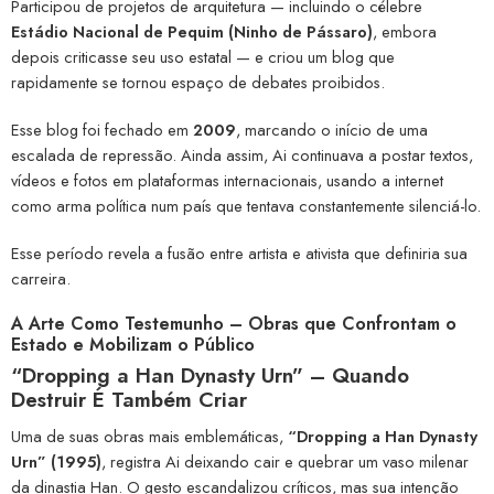
Participou de projetos de arquitetura — incluindo o célebre
Estádio Nacional de Pequim (Ninho de Pássaro)
, embora
depois criticasse seu uso estatal — e criou um blog que
rapidamente se tornou espaço de debates proibidos.
Esse blog foi fechado em
2009
, marcando o início de uma
escalada de repressão. Ainda assim, Ai continuava a postar textos,
vídeos e fotos em plataformas internacionais, usando a internet
como arma política num país que tentava constantemente silenciá-lo.
Esse período revela a fusão entre artista e ativista que definiria sua
carreira.
A Arte Como Testemunho – Obras que Confrontam o
Estado e Mobilizam o Público
“Dropping a Han Dynasty Urn” – Quando
Destruir É Também Criar
Uma de suas obras mais emblemáticas,
“Dropping a Han Dynasty
Urn” (1995)
, registra Ai deixando cair e quebrar um vaso milenar
da dinastia Han. O gesto escandalizou críticos, mas sua intenção