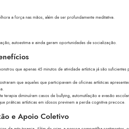
hora a força nas mãos, além de ser profundamente meditativa.
ação, autoestima e ainda geram oportunidades de socialização.
nefícios
nstrou que apenas 45 minutos de atividade artística já são suficientes 
straram que aqueles que participavam de oficinas artísticas apresent
a.
te terapia diminuíram casos de bullying, automutilação e evasão escolar
e práticas artísticas em idosos previnem a perda cognitiva precoce.
ão e Apoio Coletivo
ícios da arte terapia. Além de criar, a pessoa compartilha sentimentos, 