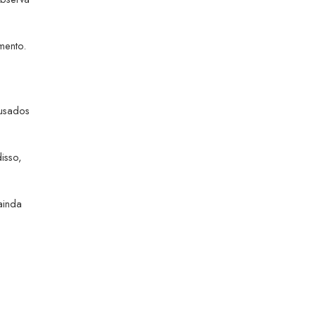
mento.
 usados
isso,
ainda