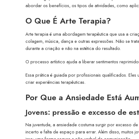
abordar os benefícios, os tipos de atividades, como apli
O Que É Arte Terapia?
Arte terapia é uma abordagem terapêutica que usa a criação
colagem, música, dança e outras expressões. Não se trat
durante a criação e não na estética do resultado.
O processo artístico ajuda a liberar sentimentos reprimid
Essa prática é guiada por profissionais qualificados. Ele
criar experiências terapêuticas.
Por Que a Ansiedade Está Aum
Jovens: pressão e excesso de es
Na juventude, a ansiedade costuma surgir por excesso de p
incerto e falta de espaço para errar. Além disso, muitos j
isso: uma forma segura e não verbal de comunicação.