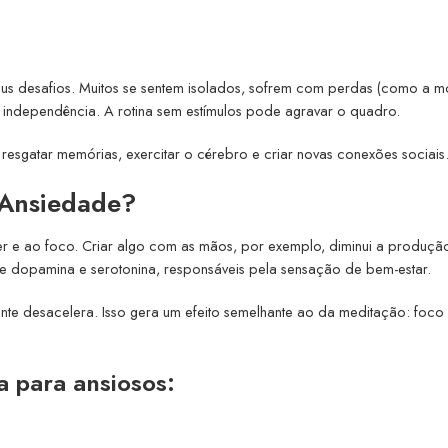
us desafios. Muitos se sentem isolados, sofrem com perdas (como a m
 e independência. A rotina sem estímulos pode agravar o quadro.
a resgatar memórias, exercitar o cérebro e criar novas conexões sociais
 Ansiedade?
er e ao foco. Criar algo com as mãos, por exemplo, diminui a produçã
de dopamina e serotonina, responsáveis pela sensação de bem-estar.
mente desacelera. Isso gera um efeito semelhante ao da meditação: foco
a para ansiosos: