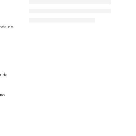
orte de
.
o de
 no