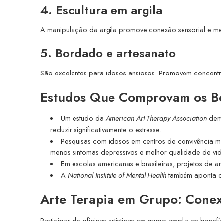
4. Escultura em argila
A manipulação da argila promove conexão sensorial e mel
5. Bordado e artesanato
São excelentes para idosos ansiosos. Promovem concentr
Estudos Que Comprovam os Be
Um estudo da
American Art Therapy Association
demo
reduzir significativamente o estresse.
Pesquisas com idosos em centros de convivência mo
menos sintomas depressivos e melhor qualidade de vid
Em escolas americanas e brasileiras, projetos de ar
A
National Institute of Mental Health
também aponta qu
Arte Terapia em Grupo: Conex
Participar de oficinas artísticas em grupo amplia os benef