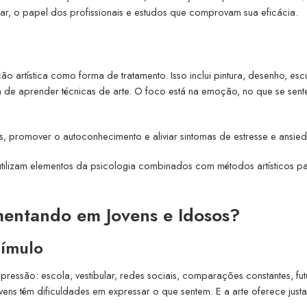
car, o papel dos profissionais e estudos que comprovam sua eficácia.
 artística como forma de tratamento. Isso inclui pintura, desenho, escu
a de aprender técnicas de arte. O foco está na emoção, no que se sent
os, promover o autoconhecimento e aliviar sintomas de estresse e ansie
s utilizam elementos da psicologia combinados com métodos artísticos p
entando em Jovens e Idosos?
tímulo
ressão: escola, vestibular, redes sociais, comparações constantes, fut
ovens têm dificuldades em expressar o que sentem. E a arte oferece just