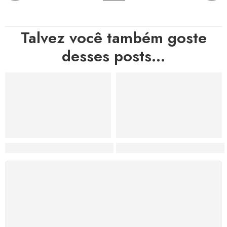
Talvez você também goste
desses posts...
Hortas, Cores e Saberes: A Revolução Verde Que Co
A Estética do Colapso: C
FRETE GRÁTIS
Levamos a arte até você com rapidez, cuidado e sem
custos extras, seja no Brasil ou em qualquer parte do
mundo.