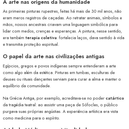
A arte nas origens da humanidade
As primeiras pinturas rupestres, feitas há mais de 30 mil anos, não
eram meros registros de caçadas. Ao retratar animais, símbolos e
mãos, nossos ancestrais criavam uma linguagem simbólica para
lidar com medos, crenças e esperanças. A pintura, nesse sentido,
era também
terapia coletiva
: fortalecia laços, dava sentido à vida
e transmitia proteção espiritual.
O papel da arte nas civilizações antigas
Egípcios, gregos e povos indígenas sempre entenderam a arte
como algo além da estética. Pinturas em tumbas, esculturas de
deuses ou rituais dançantes serviam para curar a alma e manter o
equilíbrio da comunidade.
Na Grécia Antiga, por exemplo, acreditava-se no poder
catártico
da tragédia teatral: ao assistir uma peça de Sófocles, o público
purgava suas próprias angústias. A experiência artística era vista
como medicina para o espírito.