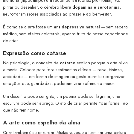
memória (hipocampo) e à recompensa (córtex pré-frontal). Ao
pintar ou desenhar, o cérebro libera
dopamina e serotonina
,
neurotransmissores associados ao prazer e ao bem-estar.
É como se a arte fosse um
antidepressivo natural
— sem receita
médica, sem efeitos colaterais, apenas fruto da nossa capacidade
de criar.
Expressão como catarse
Na psicologia, o conceito de
catarse
explica porque a arte alivia
a mente. Colocar para fora sentimentos difíceis — raiva, tristeza,
ansiedade — em forma de imagem ou gesto permite reorganizar
emoções que, guardadas, poderiam virar sofrimento maior.
Um desenho pode ser grito, um poema pode ser lágrima, uma
escultura pode ser abraço. O ato de criar permite “dar forma” ao
que não tem nome.
A arte como espelho da alma
Criar também é se enxergar. Muitas vezes, ao terminar uma pintura