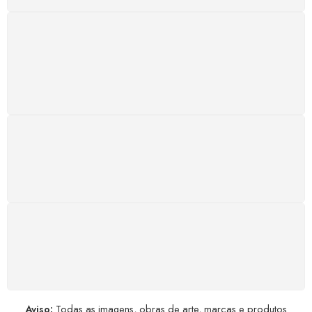
SUPORTE 24/7
Atendimento rápido, eficiente e disponível sempre, a
qualquer hora. Conte conosco e aproveite nossa
excelência.
GARANTIA DE 100% REEMBOLSO
Satisfação assegurada ou seu dinheiro de volta!
Conforme a Lei de Defesa do Consumidor.
COMPRE COM SEGURANÇA
Seus dados pessoais protegidos por criptografia
avançada, garantindo máxima privacidade.
Aviso:
Todas as imagens, obras de arte, marcas e produtos