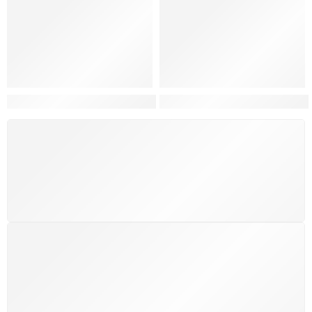
Hortas, Cores e Saberes: A Revolução Verde Que Co
A Estética do Colapso: C
FRETE GRÁTIS
Levamos a arte até você com rapidez, cuidado e sem
custos extras, seja no Brasil ou em qualquer parte do
mundo.
SUPORTE 24/7
Atendimento rápido, eficiente e disponível sempre, a
qualquer hora. Conte conosco e aproveite nossa
excelência.