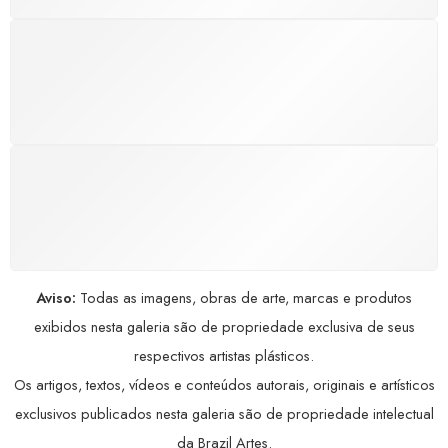
GARANTIA DE 100% REEMBOLSO
Satisfação assegurada ou seu dinheiro de volta!
Conforme a Lei de Defesa do Consumidor.
COMPRE COM SEGURANÇA
Seus dados pessoais protegidos por criptografia
avançada, garantindo máxima privacidade.
Aviso:
Todas as imagens, obras de arte, marcas e produtos
exibidos nesta galeria são de propriedade exclusiva de seus
respectivos artistas plásticos.
Os artigos, textos, vídeos e conteúdos autorais, originais e artísticos
exclusivos publicados nesta galeria são de propriedade intelectual
da Brazil Artes.