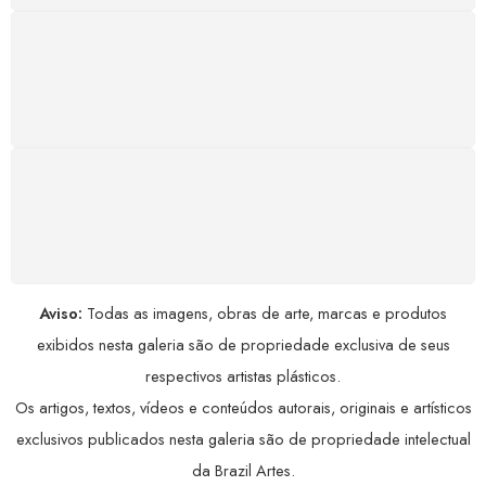
GARANTIA DE 100% REEMBOLSO
Satisfação assegurada ou seu dinheiro de volta!
Conforme a Lei de Defesa do Consumidor.
COMPRE COM SEGURANÇA
Seus dados pessoais protegidos por criptografia
avançada, garantindo máxima privacidade.
Aviso:
Todas as imagens, obras de arte, marcas e produtos
exibidos nesta galeria são de propriedade exclusiva de seus
respectivos artistas plásticos.
Os artigos, textos, vídeos e conteúdos autorais, originais e artísticos
exclusivos publicados nesta galeria são de propriedade intelectual
da Brazil Artes.