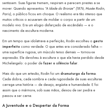
sentissem. Suas figuras tremem, respiram e parecem prestes a se
mover. Quando apresentou
“A Idade do Bronze” (1876, Musée Rodin,
Paris)
, o público ficou em choque. O realismo era tão intenso que
muitos críticos o acusaram de moldar o corpo a partir de um
modelo vivo. Era um elogio disfarçado de escândalo — e o
nascimento da escultura moderna.
Em um tempo que idolatrava a perfeição, Rodin escolheu o
gesto
imperfeito
como verdade. O que antes era considerado falha —
uma superfície rugosa, um músculo tenso demais — tornou-se
expressão. Ele devolveu à escultura o que ela havia perdido desde
Michelangelo: o poder de
fazer o silêncio falar
.
Mais do que um artesão, Rodin foi um
dramaturgo da forma
.
Cada dobra, cada sombra e cada rugosidade de suas esculturas
carrega uma história — de desejo, angústia e humanidade. E foi
assim que o mármore, sob suas mãos, deixou de ser pedra e
passou a ser carne.
A Juventude e o Despertar da Forma