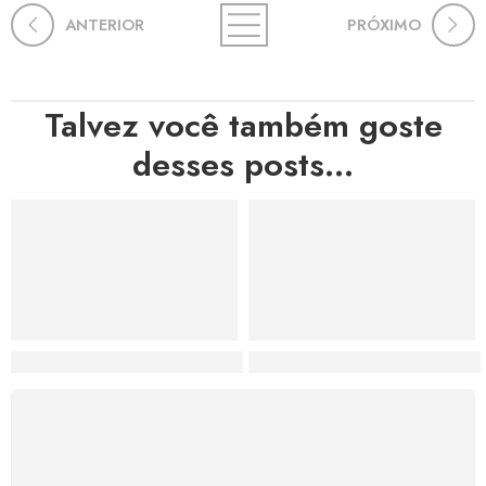
ANTERIOR
PRÓXIMO
Talvez você também goste
desses posts...
Hortas, Cores e Saberes: A Revolução Verde Que Co
A Estética do Colapso: C
FRETE GRÁTIS
Levamos a arte até você com rapidez, cuidado e sem
custos extras, seja no Brasil ou em qualquer parte do