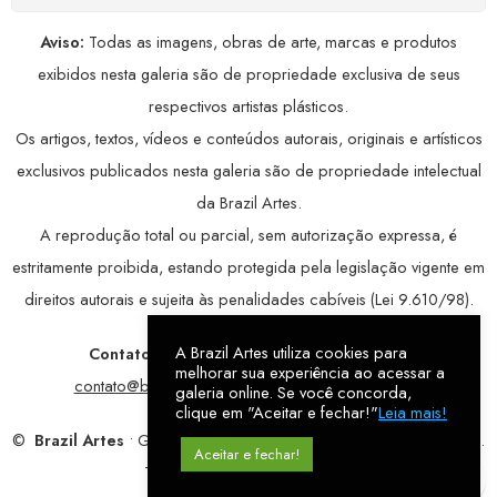
Aviso:
Todas as imagens, obras de arte, marcas e produtos
exibidos nesta galeria são de propriedade exclusiva de seus
respectivos artistas plásticos.
Os artigos, textos, vídeos e conteúdos autorais, originais e artísticos
exclusivos publicados nesta galeria são de propriedade intelectual
da Brazil Artes.
A reprodução total ou parcial, sem autorização expressa, é
estritamente proibida, estando protegida pela legislação vigente em
direitos autorais e sujeita às penalidades cabíveis (Lei 9.610/98).
A Brazil Artes utiliza cookies para
Contatos:
WhatsApp:
79 9998-1221
/ E-mail:
melhorar sua experiência ao acessar a
contato@brazilartes.com
/ Instagram:
@brazilartes
galeria online. Se você concorda,
clique em "Aceitar e fechar!"
Leia mais!
©
Brazil Artes
• Galeria Online.
9 anos
de história (2017 – 2026).
Aceitar e fechar!
Todos os direitos reservados!