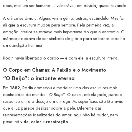
deus, mas um ser humano — vulnerável, em dúvida, quase rezando.
A crítica se dividiu. Alguns viram gênio; outros, escândalo. Mas foi
ali que a escultura mudou para sempre. Pela primeira vez, a
emoção interior se tornava mais importante do que a anatomia. O
mármore deixava de ser símbolo de glória para se tornar espelho
da condição humana.
Rodin havia libertado o corpo — e com ele, a escultura inteira.
O Corpo em Chamas: A Paixão e o Movimento
“O Beijo”: o instante eterno
Em
1882
, Rodin começou a modelar uma das esculturas mais
conhecidas do mundo:
“O Beijo”
. O casal, entrelaçado, parece
suspenso entre o desejo e a entrega. As superfícies são tão vivas
que a luz parece deslizar sobre a pele. Diferente das
representações idealizadas do amor, aqui não há pudor, nem
pose: há
vida
,
calor
e
respiração
.