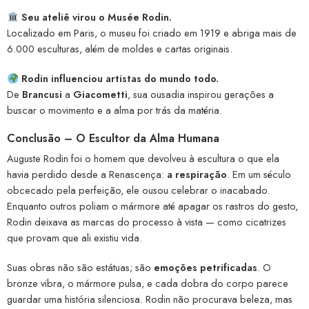
Seu ateliê virou o Musée Rodin.
Localizado em Paris, o museu foi criado em 1919 e abriga mais de
6.000 esculturas, além de moldes e cartas originais.
Rodin influenciou artistas do mundo todo.
De
Brancusi
a
Giacometti
, sua ousadia inspirou gerações a
buscar o movimento e a alma por trás da matéria.
Conclusão – O Escultor da Alma Humana
Auguste Rodin foi o homem que devolveu à escultura o que ela
havia perdido desde a Renascença:
a respiração
. Em um século
obcecado pela perfeição, ele ousou celebrar o inacabado.
Enquanto outros poliam o mármore até apagar os rastros do gesto,
Rodin deixava as marcas do processo à vista — como cicatrizes
que provam que ali existiu vida.
Suas obras não são estátuas; são
emoções petrificadas
. O
bronze vibra, o mármore pulsa, e cada dobra do corpo parece
guardar uma história silenciosa. Rodin não procurava beleza, mas