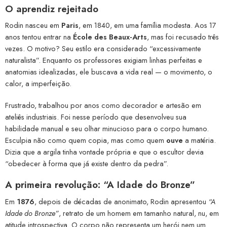
O aprendiz rejeitado
Rodin nasceu em
Paris
, em 1840, em uma família modesta. Aos 17
anos tentou entrar na
École des Beaux-Arts
, mas foi recusado três
vezes. O motivo? Seu estilo era considerado “excessivamente
naturalista”. Enquanto os professores exigiam linhas perfeitas e
anatomias idealizadas, ele buscava a vida real — o movimento, o
calor, a imperfeição.
Frustrado, trabalhou por anos como decorador e artesão em
ateliês industriais. Foi nesse período que desenvolveu sua
habilidade manual e seu olhar minucioso para o corpo humano.
Esculpia não como quem copia, mas como quem
ouve
a matéria.
Dizia que a argila tinha vontade própria e que o escultor devia
“obedecer à forma que já existe dentro da pedra”.
A primeira revolução: “A Idade do Bronze”
Em
1876
, depois de décadas de anonimato, Rodin apresentou
“A
Idade do Bronze”
, retrato de um homem em tamanho natural, nu, em
atitude introspectiva. O corpo não representa um herói nem um