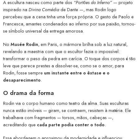
A escultura nasceu como parte dos
“Portões do Inferno”
— projeto
inspirado na
Divina Comédia
de Dante —, mas Rodin logo
percebeu que a cena tinha uma força própria. O gesto de Paolo e
Francesca, amantes condenados ao inferno por sua paixão, tornou-
se símbolo universal da entrega amorosa.
No
Musée Rodin
, em Paris, o mármore brilha sob a luz natural,
revelando a maestria com que o escultor fazia o impossível:
transformar o peso da pedra em carícia. O toque dos corpos é tão
leve que parece prestes a dissolver-se, como se o amor, para
Rodin, fosse sempre
um instante entre o êxtase e o
desaparecimento
.
O drama da forma
Rodin via o corpo humano como teatro da alma. Suas esculturas
nunca estão imóveis — giram, se contraem, resistem à matéria. Ele
trabalhava com fragmentos — torsos, mãos, cabeças —,
acreditando que
cada parte podia conter o todo
.
Essa abordagem o aproximou da modernidade e influenciou