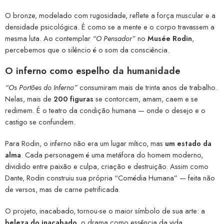
O bronze, modelado com rugosidade, reflete a força muscular e a
densidade psicológica. É como se a mente e o corpo travassem a
mesma luta. Ao contemplar
“O Pensador”
no
Musée Rodin
,
percebemos que o silêncio é o som da consciência.
O inferno como espelho da humanidade
“Os Portões do Inferno”
consumiram mais de trinta anos de trabalho.
Nelas, mais de
200 figuras
se contorcem, amam, caem e se
redimem. É o teatro da condição humana — onde o desejo e o
castigo se confundem.
Para Rodin, o inferno não era um lugar mítico, mas
um estado da
alma
. Cada personagem é uma metáfora do homem moderno,
dividido entre paixão e culpa, criação e destruição. Assim como
Dante, Rodin construiu sua própria “Comédia Humana” — feita não
de versos, mas de carne petrificada.
O projeto, inacabado, tornou-se o maior símbolo de sua arte: a
beleza do inacabado
, o drama como essência da vida.