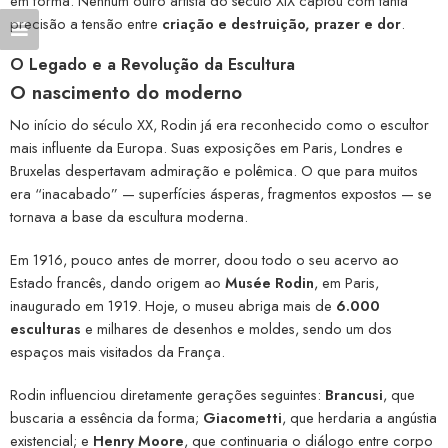
em forma. Nenhum outro artista do século XIX captou com tanta
precisão a tensão entre
criação e destruição, prazer e dor
.
O Legado e a Revolução da Escultura
O nascimento do moderno
No início do século XX, Rodin já era reconhecido como o escultor
mais influente da Europa. Suas exposições em Paris, Londres e
Bruxelas despertavam admiração e polêmica. O que para muitos
era “inacabado” — superfícies ásperas, fragmentos expostos — se
tornava a base da escultura moderna.
Em 1916, pouco antes de morrer, doou todo o seu acervo ao
Estado francês, dando origem ao
Musée Rodin
, em Paris,
inaugurado em 1919. Hoje, o museu abriga mais de
6.000
esculturas
e milhares de desenhos e moldes, sendo um dos
espaços mais visitados da França.
Rodin influenciou diretamente gerações seguintes:
Brancusi
, que
buscaria a essência da forma;
Giacometti
, que herdaria a angústia
existencial; e
Henry Moore
, que continuaria o diálogo entre corpo