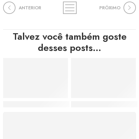
ANTERIOR
PRÓXIMO
Talvez você também goste
desses posts...
Hortas, Cores e Saberes: A Revolução Verde Que Co
A Estética do Colapso: C
FRETE GRÁTIS
Levamos a arte até você com rapidez, cuidado e sem
custos extras, seja no Brasil ou em qualquer parte do