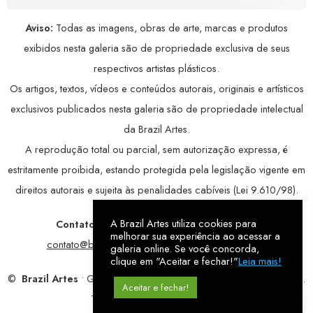
Aviso:
Todas as imagens, obras de arte, marcas e produtos
exibidos nesta galeria são de propriedade exclusiva de seus
respectivos artistas plásticos.
Os artigos, textos, vídeos e conteúdos autorais, originais e artísticos
exclusivos publicados nesta galeria são de propriedade intelectual
da Brazil Artes.
A reprodução total ou parcial, sem autorização expressa, é
estritamente proibida, estando protegida pela legislação vigente em
direitos autorais e sujeita às penalidades cabíveis (Lei 9.610/98).
A Brazil Artes utiliza cookies para
Contatos:
WhatsApp:
79 9998-1221
/ E-mail:
melhorar sua experiência ao acessar a
contato@brazilartes.com
/ Instagram:
@brazilartes
galeria online. Se você concorda,
clique em "Aceitar e fechar!"
Leia mais!
©
Brazil Artes
• Galeria Online.
9 anos
de história (2017 – 2026).
Aceitar e fechar!
Todos os direitos reservados!