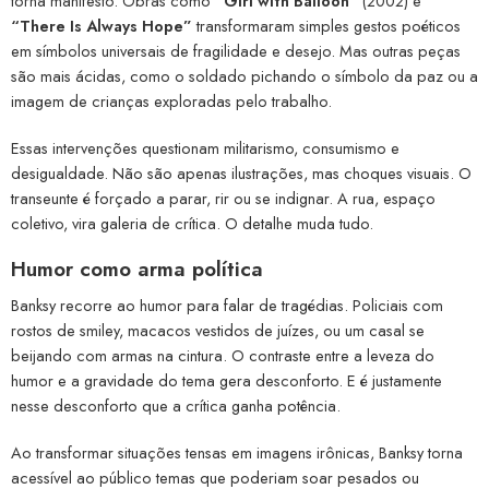
torna manifesto. Obras como
“Girl with Balloon”
(2002) e
“There Is Always Hope”
transformaram simples gestos poéticos
em símbolos universais de fragilidade e desejo. Mas outras peças
são mais ácidas, como o soldado pichando o símbolo da paz ou a
imagem de crianças exploradas pelo trabalho.
Essas intervenções questionam militarismo, consumismo e
desigualdade. Não são apenas ilustrações, mas choques visuais. O
transeunte é forçado a parar, rir ou se indignar. A rua, espaço
coletivo, vira galeria de crítica. O detalhe muda tudo.
Humor como arma política
Banksy recorre ao humor para falar de tragédias. Policiais com
rostos de smiley, macacos vestidos de juízes, ou um casal se
beijando com armas na cintura. O contraste entre a leveza do
humor e a gravidade do tema gera desconforto. E é justamente
nesse desconforto que a crítica ganha potência.
Ao transformar situações tensas em imagens irônicas, Banksy torna
acessível ao público temas que poderiam soar pesados ou