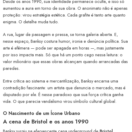
Desde os anos 1990, sua identidade permanece oculta, e isso só
aumentou a aura em torno de sua obra. O anonimato não é apenas
proteção: virou estratégia estética. Cada grafite é tanto arte quanto
enigma. O detalhe muda tudo.
A rua, lugar de passagem e pressa, se torna galeria aberta. E,
nesse espaço, Banksy costura humor, ironia e denúncia política. Sua
arte é efêmera — pode ser apagada em horas —, mas justamente
por isso impacta mais. Só que há um ponto cego nessa leitura: o
valor milionário que essas obras alcançam quando arrancadas das
paredes.
Entre crítica ao sistema e mercantilização, Banksy encarna uma
contradição fascinante: um artista que denuncia o mercado, mas é
disputado por ele. É nesse paradoxo que sua força crítica ganha
vida. O que parecia vandalismo virou símbolo cultural global.
O Nascimento de um Ícone Urbano
A cena de Bristol e os anos 1990
Banksy surgiu na efervescente cena underground de
Bristol,