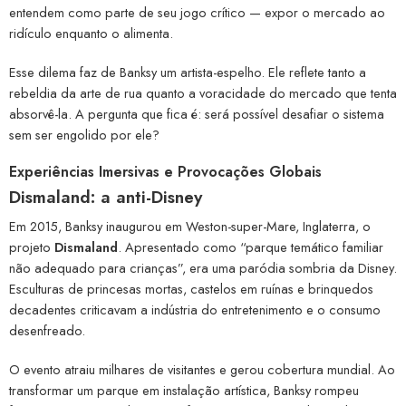
entendem como parte de seu jogo crítico — expor o mercado ao
ridículo enquanto o alimenta.
Esse dilema faz de Banksy um artista-espelho. Ele reflete tanto a
rebeldia da arte de rua quanto a voracidade do mercado que tenta
absorvê-la. A pergunta que fica é: será possível desafiar o sistema
sem ser engolido por ele?
Experiências Imersivas e Provocações Globais
Dismaland: a anti-Disney
Em 2015, Banksy inaugurou em Weston-super-Mare, Inglaterra, o
projeto
Dismaland
. Apresentado como “parque temático familiar
não adequado para crianças”, era uma paródia sombria da Disney.
Esculturas de princesas mortas, castelos em ruínas e brinquedos
decadentes criticavam a indústria do entretenimento e o consumo
desenfreado.
O evento atraiu milhares de visitantes e gerou cobertura mundial. Ao
transformar um parque em instalação artística, Banksy rompeu