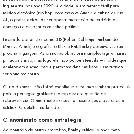
Inglaterra
, nos anos 1990. A cidade já era terreno fértil para
música eletrônica (trip hop, com Massive Attack) e cultura de rua.
Ali, o grafite deixou de ser apenas marcação de território e
começou a dialogar com crítica política.
Inspirado por artistas como
3D
(Robert Del Naja, também do
Massive Attack) e o grafiteiro Blek le Rat, Banksy desenvolveu sua
própria linguagem. As primeiras obras eram simples tags e murais
pintados à mão, mas logo ele incorporou
stencils
— moldes que
aceleravam a execução e permitiam detalhes finos. Essa técnica
seria sua assinatura.
O uso do stencil não foi só escolha estética, mas também prática. A
polícia perseguia grafiteiros, e rapidez era questão de
sobrevivência. O anonimato nasceu no mesmo gesto que criou a
estética. O detalhe muda tudo.
O anonimato como estratégia
Ao contrário de outros grafiteiros, Banksy cultivou o anonimato