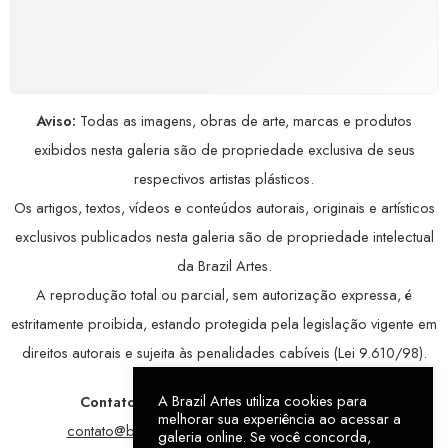
COMPRE COM SEGURANÇA
Seus dados pessoais protegidos por criptografia
avançada, garantindo máxima privacidade.
Aviso:
Todas as imagens, obras de arte, marcas e produtos
exibidos nesta galeria são de propriedade exclusiva de seus
respectivos artistas plásticos.
Os artigos, textos, vídeos e conteúdos autorais, originais e artísticos
exclusivos publicados nesta galeria são de propriedade intelectual
da Brazil Artes.
A reprodução total ou parcial, sem autorização expressa, é
estritamente proibida, estando protegida pela legislação vigente em
direitos autorais e sujeita às penalidades cabíveis (Lei 9.610/98).
A Brazil Artes utiliza cookies para
Contatos:
WhatsApp:
79 9998-1221
/ E-mail:
melhorar sua experiência ao acessar a
contato@brazilartes.com
/ Instagram:
@brazilartes
galeria online. Se você concorda,