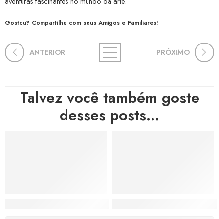
aventuras fascinantes no mundo da arte.
Gostou? Compartilhe com seus Amigos e Familiares!
ANTERIOR
PRÓXIMO
Talvez você também goste
desses posts...
Hortas, Cores e Saberes: A Revolução Verde Que Co
A Estética do Colapso: C