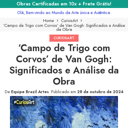
Obras Certificadas em 10x + Frete Grátis!
Olá, Bem-vindo ao Mundo da Arte única e Autêntica.
Home
CuriosArt
‘Campo de Trigo com Corvos’ de Van Gogh: Significados e Análise
da Obra
CURIOSART
‘Campo de Trigo com
Corvos’ de Van Gogh:
Significados e Análise da
Obra
De
Equipe Brazil Artes
.
Publicado em
28 de outubro de 2024