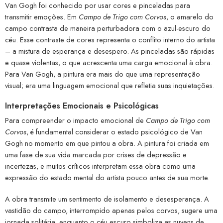
Van Gogh foi conhecido por usar cores e pinceladas para
transmitir emoções. Em
Campo de Trigo com Corvos
, o amarelo do
campo contrasta de maneira perturbadora com o azul-escuro do
céu. Esse contraste de cores representa o conflito interno do artista
– a mistura de esperança e desespero. As pinceladas são rápidas
e quase violentas, o que acrescenta uma carga emocional à obra.
Para Van Gogh, a pintura era mais do que uma representação
visual; era uma linguagem emocional que refletia suas inquietações.
Interpretações Emocionais e Psicológicas
Para compreender o impacto emocional de
Campo de Trigo com
Corvos
, é fundamental considerar o estado psicológico de Van
Gogh no momento em que pintou a obra. A pintura foi criada em
uma fase de sua vida marcada por crises de depressão e
incertezas, e muitos críticos interpretam essa obra como uma
expressão do estado mental do artista pouco antes de sua morte.
A obra transmite um sentimento de isolamento e desesperança. A
vastidão do campo, interrompido apenas pelos corvos, sugere uma
jornada solitária, enquanto o céu escuro simboliza as nuvens de