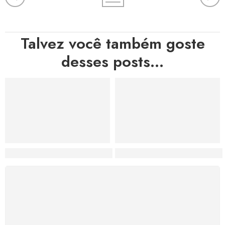
Talvez você também goste
desses posts...
Hortas, Cores e Saberes: A Revolução Verde Que Co
A Estética do Colapso: C
FRETE GRÁTIS
Levamos a arte até você com rapidez, cuidado e sem
custos extras, seja no Brasil ou em qualquer parte do
mundo.