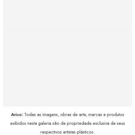
Atendimento rápido, eficiente e disponível sempre, a
qualquer hora. Conte conosco e aproveite nossa
excelência.
GARANTIA DE 100% REEMBOLSO
Satisfação assegurada ou seu dinheiro de volta!
Conforme a Lei de Defesa do Consumidor.
COMPRE COM SEGURANÇA
Seus dados pessoais protegidos por criptografia
avançada, garantindo máxima privacidade.
Aviso:
Todas as imagens, obras de arte, marcas e produtos
exibidos nesta galeria são de propriedade exclusiva de seus
respectivos artistas plásticos.