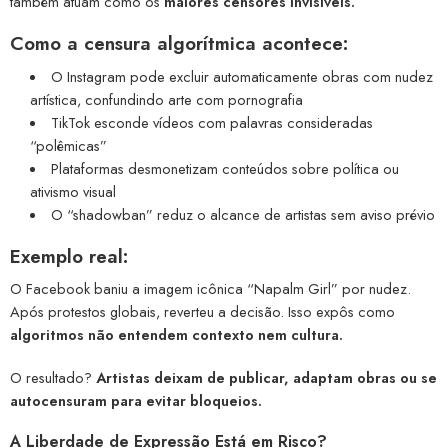
também atuam como os
maiores censores invisíveis.
Como a censura algorítmica acontece:
O Instagram pode excluir automaticamente obras com nudez
artística, confundindo arte com pornografia
TikTok esconde vídeos com palavras consideradas
“polêmicas”
Plataformas desmonetizam conteúdos sobre política ou
ativismo visual
O “shadowban” reduz o alcance de artistas sem aviso prévio
Exemplo real:
O Facebook baniu a imagem icônica “Napalm Girl” por nudez.
Após protestos globais, reverteu a decisão. Isso expôs como
algoritmos não entendem contexto nem cultura.
O resultado?
Artistas deixam de publicar, adaptam obras ou se
autocensuram para evitar bloqueios.
A Liberdade de Expressão Está em Risco?