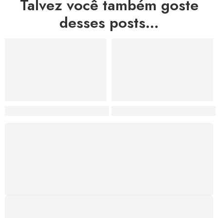
Talvez você também goste
desses posts...
Hortas, Cores e Saberes: A Revolução Verde Que Co
A Estética do Colapso: C
FRETE GRÁTIS
Levamos a arte até você com rapidez, cuidado e sem
custos extras, seja no Brasil ou em qualquer parte do
mundo.
SUPORTE 24/7