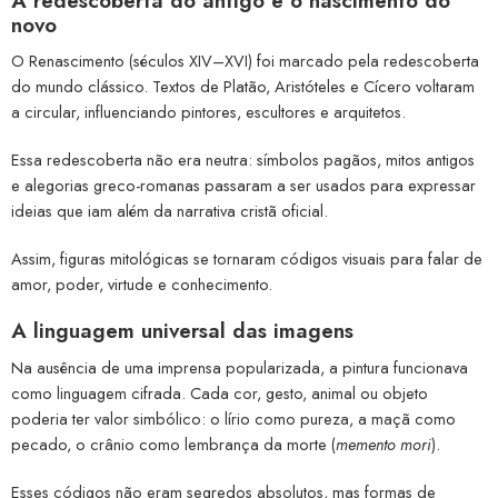
A redescoberta do antigo e o nascimento do
novo
O Renascimento (séculos XIV–XVI) foi marcado pela redescoberta
do mundo clássico. Textos de Platão, Aristóteles e Cícero voltaram
a circular, influenciando pintores, escultores e arquitetos.
Essa redescoberta não era neutra: símbolos pagãos, mitos antigos
e alegorias greco-romanas passaram a ser usados para expressar
ideias que iam além da narrativa cristã oficial.
Assim, figuras mitológicas se tornaram códigos visuais para falar de
amor, poder, virtude e conhecimento.
A linguagem universal das imagens
Na ausência de uma imprensa popularizada, a pintura funcionava
como linguagem cifrada. Cada cor, gesto, animal ou objeto
poderia ter valor simbólico: o lírio como pureza, a maçã como
pecado, o crânio como lembrança da morte (
memento mori
).
Esses códigos não eram segredos absolutos, mas formas de