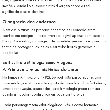
Lisa, sugerindo que Leonardo escondeu símbolos e letras quase
invisíveis. Ainda hoje, especialistas divergem sobre o real
significado desses detalhes.
O segredo dos cadernos
Além das pinturas, os próprios cadernos de Leonardo eram
escritos em códigos — texto invertido, legível apenas com espelho.
Essa prática reforça a imagem de um artista que via no enigma uma
forma de proteger suas ideias e estimular futuras gerações a
decifrá-las.
Botticelli e a Mitologia como Alegoria
A Primavera e os mistérios do amor
Na famosa
Primavera
(c. 1482), Botticelli não pintou apenas uma
cena mitológica. A obra está repleta de símbolos sobre fertilidade,
amor e renovação, associados tanto à mitologia greco-romana
quanto à filosofia neoplatônica em voga em Florença.
Cada personagem tem valor alegórico: Vênus como harmonia,