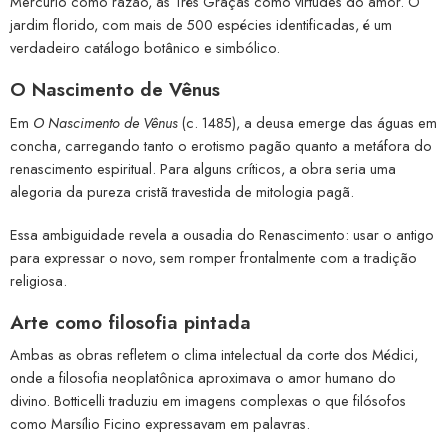
Mercúrio como razão, as Três Graças como virtudes do amor. O
jardim florido, com mais de 500 espécies identificadas, é um
verdadeiro catálogo botânico e simbólico.
O Nascimento de Vênus
Em
O Nascimento de Vênus
(c. 1485), a deusa emerge das águas em
concha, carregando tanto o erotismo pagão quanto a metáfora do
renascimento espiritual. Para alguns críticos, a obra seria uma
alegoria da pureza cristã travestida de mitologia pagã.
Essa ambiguidade revela a ousadia do Renascimento: usar o antigo
para expressar o novo, sem romper frontalmente com a tradição
religiosa.
Arte como filosofia pintada
Ambas as obras refletem o clima intelectual da corte dos Médici,
onde a filosofia neoplatônica aproximava o amor humano do
divino. Botticelli traduziu em imagens complexas o que filósofos
como Marsílio Ficino expressavam em palavras.