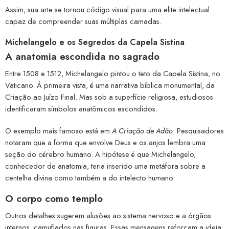
Assim, sua arte se tornou código visual para uma elite intelectual
capaz de compreender suas múltiplas camadas.
Michelangelo e os Segredos da Capela Sistina
A anatomia escondida no sagrado
Entre 1508 e 1512, Michelangelo pintou o teto da Capela Sistina, no
Vaticano. À primeira vista, é uma narrativa bíblica monumental, da
Criação ao Juízo Final. Mas sob a superfície religiosa, estudiosos
identificaram símbolos anatômicos escondidos.
O exemplo mais famoso está em
A Criação de Adão
. Pesquisadores
notaram que a forma que envolve Deus e os anjos lembra uma
seção do cérebro humano. A hipótese é que Michelangelo,
conhecedor de anatomia, teria inserido uma metáfora sobre a
centelha divina como também a do intelecto humano.
O corpo como templo
Outros detalhes sugerem alusões ao sistema nervoso e a órgãos
internos, camuflados nas figuras. Essas mensagens reforçam a ideia