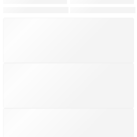
Hortas, Cores e Saberes: A Revolução Verde Que Co
A Estética do Colapso: C
FRETE GRÁTIS
Levamos a arte até você com rapidez, cuidado e sem
custos extras, seja no Brasil ou em qualquer parte do
mundo.
SUPORTE 24/7
Atendimento rápido, eficiente e disponível sempre, a
qualquer hora. Conte conosco e aproveite nossa
excelência.
GARANTIA DE 100% REEMBOLSO
Satisfação assegurada ou seu dinheiro de volta!
Conforme a Lei de Defesa do Consumidor.