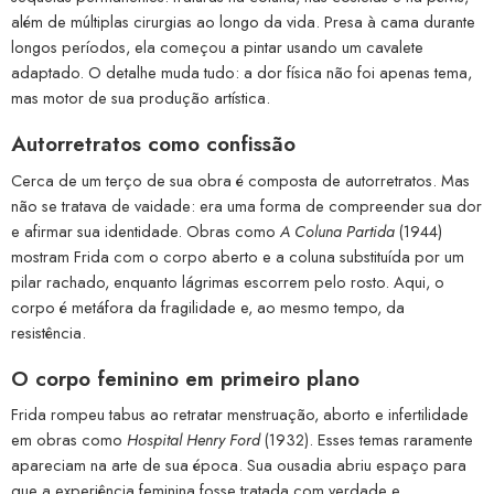
além de múltiplas cirurgias ao longo da vida. Presa à cama durante
longos períodos, ela começou a pintar usando um cavalete
adaptado. O detalhe muda tudo: a dor física não foi apenas tema,
mas motor de sua produção artística.
Autorretratos como confissão
Cerca de um terço de sua obra é composta de autorretratos. Mas
não se tratava de vaidade: era uma forma de compreender sua dor
e afirmar sua identidade. Obras como
A Coluna Partida
(1944)
mostram Frida com o corpo aberto e a coluna substituída por um
pilar rachado, enquanto lágrimas escorrem pelo rosto. Aqui, o
corpo é metáfora da fragilidade e, ao mesmo tempo, da
resistência.
O corpo feminino em primeiro plano
Frida rompeu tabus ao retratar menstruação, aborto e infertilidade
em obras como
Hospital Henry Ford
(1932). Esses temas raramente
apareciam na arte de sua época. Sua ousadia abriu espaço para
que a experiência feminina fosse tratada com verdade e