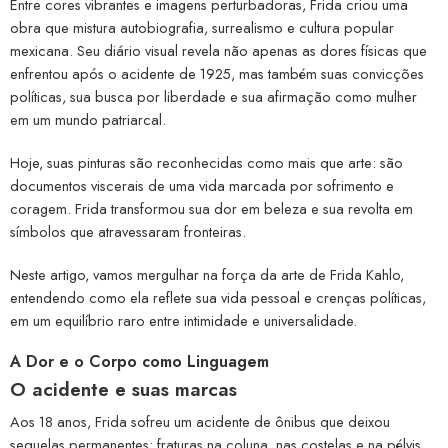
Entre cores vibrantes e imagens perturbadoras, Frida criou uma
obra que mistura autobiografia, surrealismo e cultura popular
mexicana. Seu diário visual revela não apenas as dores físicas que
enfrentou após o acidente de 1925, mas também suas convicções
políticas, sua busca por liberdade e sua afirmação como mulher
em um mundo patriarcal.
Hoje, suas pinturas são reconhecidas como mais que arte: são
documentos viscerais de uma vida marcada por sofrimento e
coragem. Frida transformou sua dor em beleza e sua revolta em
símbolos que atravessaram fronteiras.
Neste artigo, vamos mergulhar na força da arte de Frida Kahlo,
entendendo como ela reflete sua vida pessoal e crenças políticas,
em um equilíbrio raro entre intimidade e universalidade.
A Dor e o Corpo como Linguagem
O acidente e suas marcas
Aos 18 anos, Frida sofreu um acidente de ônibus que deixou
sequelas permanentes: fraturas na coluna, nas costelas e na pélvis,