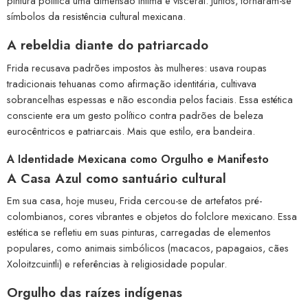
pintura política uma dimensão íntima e visceral. Juntos, tornaram-se
símbolos da resistência cultural mexicana.
A rebeldia diante do patriarcado
Frida recusava padrões impostos às mulheres: usava roupas
tradicionais tehuanas como afirmação identitária, cultivava
sobrancelhas espessas e não escondia pelos faciais. Essa estética
consciente era um gesto político contra padrões de beleza
eurocêntricos e patriarcais. Mais que estilo, era bandeira.
A Identidade Mexicana como Orgulho e Manifesto
A Casa Azul como santuário cultural
Em sua casa, hoje museu, Frida cercou-se de artefatos pré-
colombianos, cores vibrantes e objetos do folclore mexicano. Essa
estética se refletiu em suas pinturas, carregadas de elementos
populares, como animais simbólicos (macacos, papagaios, cães
Xoloitzcuintli) e referências à religiosidade popular.
Orgulho das raízes indígenas