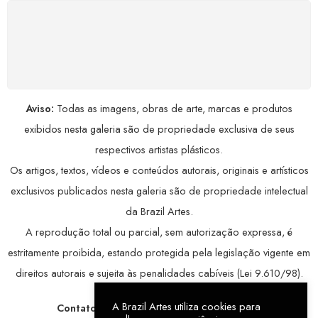
COMPRE COM SEGURANÇA
Seus dados pessoais protegidos por criptografia
avançada, garantindo máxima privacidade.
Aviso:
Todas as imagens, obras de arte, marcas e produtos
exibidos nesta galeria são de propriedade exclusiva de seus
respectivos artistas plásticos.
Os artigos, textos, vídeos e conteúdos autorais, originais e artísticos
exclusivos publicados nesta galeria são de propriedade intelectual
da Brazil Artes.
A reprodução total ou parcial, sem autorização expressa, é
estritamente proibida, estando protegida pela legislação vigente em
direitos autorais e sujeita às penalidades cabíveis (Lei 9.610/98).
A Brazil Artes utiliza cookies para
Contatos:
WhatsApp:
79 9998-1221
/ E-mail: