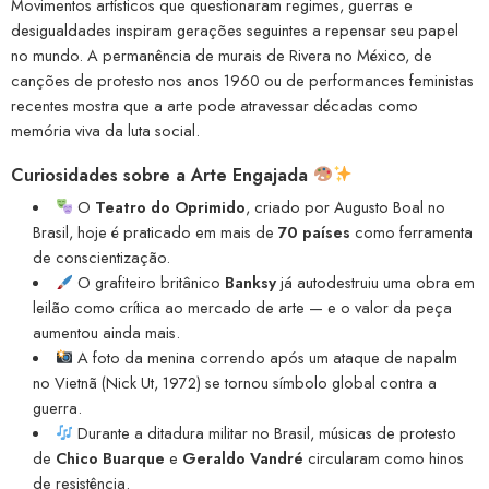
Movimentos artísticos que questionaram regimes, guerras e
desigualdades inspiram gerações seguintes a repensar seu papel
no mundo. A permanência de murais de Rivera no México, de
canções de protesto nos anos 1960 ou de performances feministas
recentes mostra que a arte pode atravessar décadas como
memória viva da luta social.
Curiosidades sobre a Arte Engajada
O
Teatro do Oprimido
, criado por Augusto Boal no
Brasil, hoje é praticado em mais de
70 países
como ferramenta
de conscientização.
O grafiteiro britânico
Banksy
já autodestruiu uma obra em
leilão como crítica ao mercado de arte — e o valor da peça
aumentou ainda mais.
A foto da menina correndo após um ataque de napalm
no Vietnã (Nick Ut, 1972) se tornou símbolo global contra a
guerra.
Durante a ditadura militar no Brasil, músicas de protesto
de
Chico Buarque
e
Geraldo Vandré
circularam como hinos
de resistência.