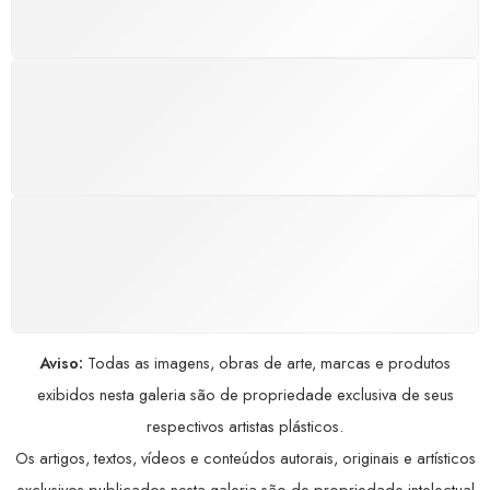
excelência.
GARANTIA DE 100% REEMBOLSO
Satisfação assegurada ou seu dinheiro de volta!
Conforme a Lei de Defesa do Consumidor.
COMPRE COM SEGURANÇA
Seus dados pessoais protegidos por criptografia
avançada, garantindo máxima privacidade.
Aviso:
Todas as imagens, obras de arte, marcas e produtos
exibidos nesta galeria são de propriedade exclusiva de seus
respectivos artistas plásticos.
Os artigos, textos, vídeos e conteúdos autorais, originais e artísticos
exclusivos publicados nesta galeria são de propriedade intelectual