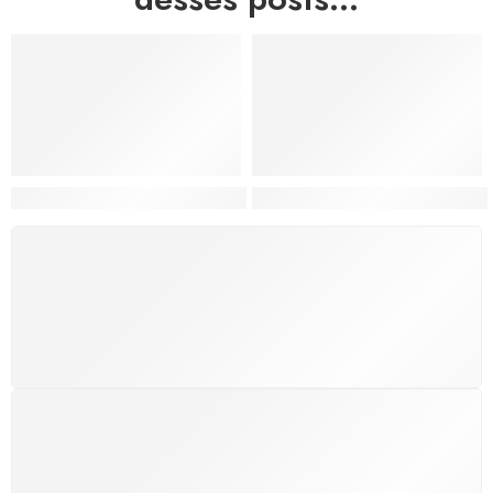
Hortas, Cores e Saberes: A Revolução Verde Que Co
A Estética do Colapso: C
FRETE GRÁTIS
Levamos a arte até você com rapidez, cuidado e sem
custos extras, seja no Brasil ou em qualquer parte do
mundo.
SUPORTE 24/7
Atendimento rápido, eficiente e disponível sempre, a
qualquer hora. Conte conosco e aproveite nossa