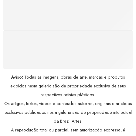
GARANTIA DE 100% REEMBOLSO
Satisfação assegurada ou seu dinheiro de volta!
Conforme a Lei de Defesa do Consumidor.
COMPRE COM SEGURANÇA
Seus dados pessoais protegidos por criptografia
avançada, garantindo máxima privacidade.
Aviso:
Todas as imagens, obras de arte, marcas e produtos
exibidos nesta galeria são de propriedade exclusiva de seus
respectivos artistas plásticos.
Os artigos, textos, vídeos e conteúdos autorais, originais e artísticos
exclusivos publicados nesta galeria são de propriedade intelectual
da Brazil Artes.
A reprodução total ou parcial, sem autorização expressa, é