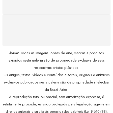
Conforme a Lei de Defesa do Consumidor.
COMPRE COM SEGURANÇA
Seus dados pessoais protegidos por criptografia
avançada, garantindo máxima privacidade.
Aviso:
Todas as imagens, obras de arte, marcas e produtos
exibidos nesta galeria são de propriedade exclusiva de seus
respectivos artistas plásticos.
Os artigos, textos, vídeos e conteúdos autorais, originais e artísticos
exclusivos publicados nesta galeria são de propriedade intelectual
da Brazil Artes.
A reprodução total ou parcial, sem autorização expressa, é
estritamente proibida, estando protegida pela legislação vigente em
direitos autorais e sujeita às penalidades cabíveis (Lei 9.610/98).