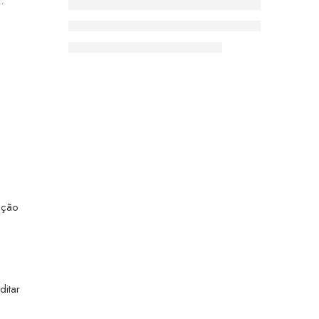
.
mação
ditar