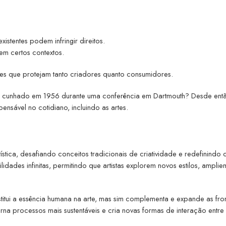
?
istentes podem infringir direitos.
 em certos contextos.
s que protejam tanto criadores quanto consumidores.
 foi cunhado em 1956 durante uma conferência em Dartmouth? Desde entã
nsável no cotidiano, incluindo as artes.
tística, desafiando conceitos tradicionais de criatividade e redefinindo
idades infinitas, permitindo que artistas explorem novos estilos, amplie
titui a essência humana na arte, mas sim complementa e expande as fron
na processos mais sustentáveis e cria novas formas de interação entre a