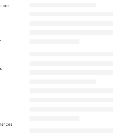
ticos
r
s
áticas.