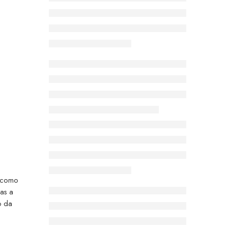
u como
as a
o da