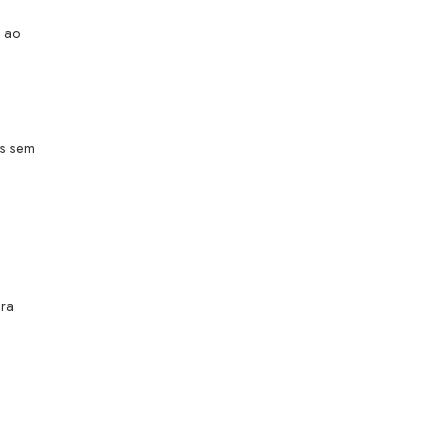
s ao
as sem
ara