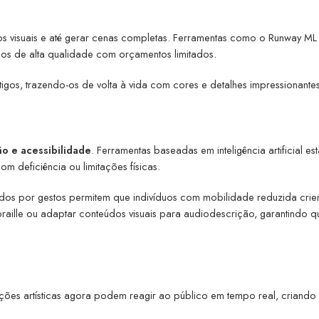
itos visuais e até gerar cenas completas. Ferramentas como o Runway ML
s de alta qualidade com orçamentos limitados.
tigos, trazendo-os de volta à vida com cores e detalhes impressionantes
ão e acessibilidade
. Ferramentas baseadas em inteligência artificial es
om deficiência ou limitações físicas.
dos por gestos permitem que indivíduos com mobilidade reduzida cri
 braille ou adaptar conteúdos visuais para audiodescrição, garantindo q
lações artísticas agora podem reagir ao público em tempo real, criando