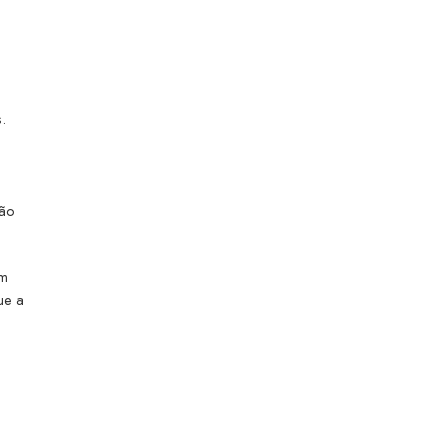
.
tão
em
ue a