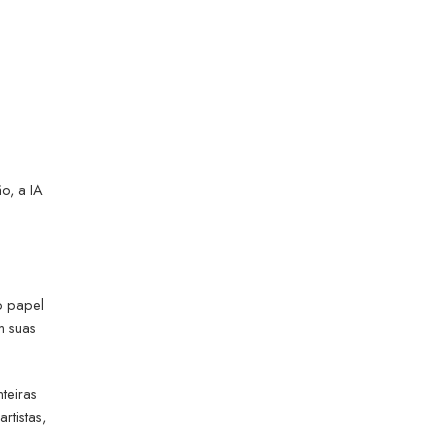
o, a IA
 o papel
m suas
teiras
rtistas,