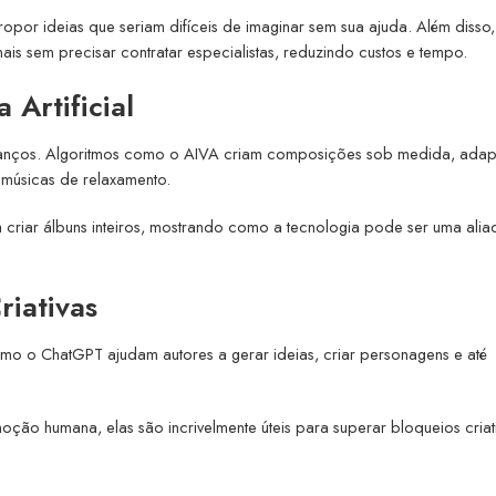
opor ideias que seriam difíceis de imaginar sem sua ajuda. Além disso,
is sem precisar contratar especialistas, reduzindo custos e tempo.
 Artificial
avanços. Algoritmos como o AIVA criam composições sob medida, ada
é músicas de relaxamento.
a criar álbuns inteiros, mostrando como a tecnologia pode ser uma alia
riativas
omo o ChatGPT ajudam autores a gerar ideias, criar personagens e até
ção humana, elas são incrivelmente úteis para superar bloqueios criat