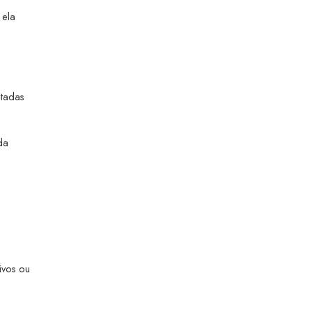
 ela
ptadas
da
ivos ou