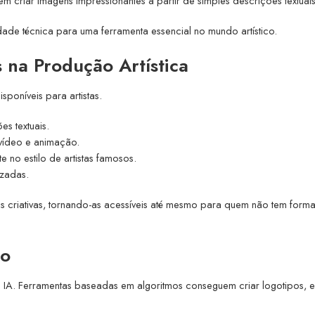
criar imagens impressionantes a partir de simples descrições textuais
ade técnica para uma ferramenta essencial no mundo artístico.
 na Produção Artística
sponíveis para artistas.
es textuais.
vídeo e animação.
 no estilo de artistas famosos.
zadas.
des criativas, tornando-as acessíveis até mesmo para quem não tem for
co
 IA. Ferramentas baseadas em algoritmos conseguem criar logotipos, e