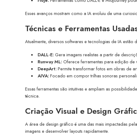
Hoje:
Ferramentas como DALL-E e MidJourney podem 
Esses avanços mostram como a IA evoluiu de uma curiosid
Técnicas e Ferramentas Usadas
Atualmente, diversos softwares e tecnologias de IA estão di
DALL-E:
Gera imagens realistas a partir de descriçõ
Runway ML:
Oferece ferramentas para edição de 
DeepArt:
Permite transformar fotos em obras de arte
AIVA:
Focado em compor trilhas sonoras personali
Essas ferramentas são intuitivas e ampliam as possibilida
técnica.
Criação Visual e Design Gráfi
A área de design gráfico é uma das mais impactadas pela
imagens e desenvolver layouts rapidamente.