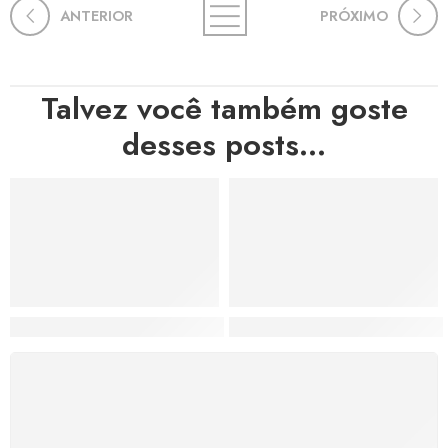
ANTERIOR
PRÓXIMO
Talvez você também goste
desses posts...
Hortas, Cores e Saberes: A Revolução Verde Que Co
A Estética do Colapso: C
FRETE GRÁTIS
Levamos a arte até você com rapidez, cuidado e sem
custos extras, seja no Brasil ou em qualquer parte do