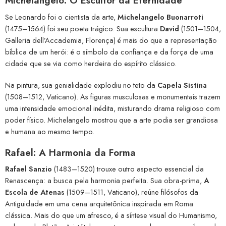
Michelangelo: O Escultor da Eternidade
Se Leonardo foi o cientista da arte,
Michelangelo Buonarroti
(1475–1564) foi seu poeta trágico. Sua escultura
David
(1501–1504,
Galleria dell’Accademia, Florença) é mais do que a representação
bíblica de um herói: é o símbolo da confiança e da força de uma
cidade que se via como herdeira do espírito clássico.
Na pintura, sua genialidade explodiu no teto da
Capela Sistina
(1508–1512, Vaticano). As figuras musculosas e monumentais trazem
uma intensidade emocional inédita, misturando drama religioso com
poder físico. Michelangelo mostrou que a arte podia ser grandiosa
e humana ao mesmo tempo.
Rafael: A Harmonia da Forma
Rafael Sanzio
(1483–1520) trouxe outro aspecto essencial da
Renascença: a busca pela harmonia perfeita. Sua obra-prima,
A
Escola de Atenas
(1509–1511, Vaticano), reúne filósofos da
Antiguidade em uma cena arquitetônica inspirada em Roma
clássica. Mais do que um afresco, é a síntese visual do Humanismo,