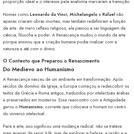
proporção ideal e o interesse pela anatomia marcaram a transição.
Nomes como
Leonardo da Vinci
,
Michelangelo
e
Rafael
não
apenas criaram obras imortais, mas também redefiniram a função
da arte: de mero reflexo religioso, ela passou a ser linguagem de
ciência, filosofia e poder. A Renascença mudou o mundo da arte
porque ensinou que a criação humana podia rivalizar com a
natureza e até com o divino.
O Contexto que Preparou o Renascimento
Do Medievo ao Humanismo
A Renascença nasceu de um ambiente em transformação. Após
séculos de domínio da Igreja, a Europa começou a redescobrir os
textos da Grécia e Roma antigos, traduzidos por intelectuais árabes
e preservados em mosteiros. Esse reencontro com a Antiguidade
gerou o
Humanismo
, corrente que colocava o homem no centro
do universo intelectual.
Para a arte, isso significou uma mudança radical: não se tratava
mais apenas de servir à fé, mas de explorar a beleza, a razão e a