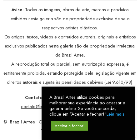
Aviso:
Todas as imagens, obras de arte, marcas e produtos
exibidos nesta galeria são de propriedade exclusiva de seus
respectivos artistas plásticos.
Os artigos, textos, vídeos e conteúdos autorais, originais e artísticos
exclusivos publicados nesta galeria são de propriedade intelectual
da Brazil Artes.
A reprodução total ou parcial, sem autorização expressa, é
estritamente proibida, estando protegida pela legislação vigente em
direitos autorais e sujeita às penalidades cabíveis (Lei 9.610/98).
A Brazil Artes utiliza cookies para
Contatos:
WhatsApp:
79 9998-1221
/ E-mail:
melhorar sua experiência ao acessar a
contato@brazilartes.com
/ Instagram:
@brazilartes
galeria online. Se você concorda,
clique em "Aceitar e fechar!"
Leia mais!
©
Brazil Artes
• Galeria Online.
9 anos
de história (2017 – 2026).
Aceitar e fechar!
Todos os direitos reservados!