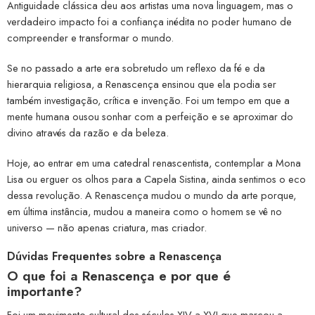
Antiguidade clássica deu aos artistas uma nova linguagem, mas o
verdadeiro impacto foi a confiança inédita no poder humano de
compreender e transformar o mundo.
Se no passado a arte era sobretudo um reflexo da fé e da
hierarquia religiosa, a Renascença ensinou que ela podia ser
também investigação, crítica e invenção. Foi um tempo em que a
mente humana ousou sonhar com a perfeição e se aproximar do
divino através da razão e da beleza.
Hoje, ao entrar em uma catedral renascentista, contemplar a Mona
Lisa ou erguer os olhos para a Capela Sistina, ainda sentimos o eco
dessa revolução. A Renascença mudou o mundo da arte porque,
em última instância, mudou a maneira como o homem se vê no
universo — não apenas criatura, mas criador.
Dúvidas Frequentes sobre a Renascença
O que foi a Renascença e por que é
importante?
Foi um movimento cultural dos séculos XIV a XVI que marcou a