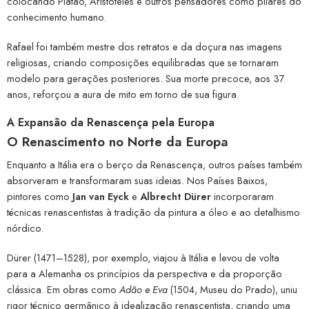
colocando Platão, Aristóteles e outros pensadores como pilares do
conhecimento humano.
Rafael foi também mestre dos retratos e da doçura nas imagens
religiosas, criando composições equilibradas que se tornaram
modelo para gerações posteriores. Sua morte precoce, aos 37
anos, reforçou a aura de mito em torno de sua figura.
A Expansão da Renascença pela Europa
O Renascimento no Norte da Europa
Enquanto a Itália era o berço da Renascença, outros países também
absorveram e transformaram suas ideias. Nos Países Baixos,
pintores como
Jan van Eyck
e
Albrecht Dürer
incorporaram
técnicas renascentistas à tradição da pintura a óleo e ao detalhismo
nórdico.
Dürer (1471–1528), por exemplo, viajou à Itália e levou de volta
para a Alemanha os princípios da perspectiva e da proporção
clássica. Em obras como
Adão e Eva
(1504, Museu do Prado), uniu
rigor técnico germânico à idealização renascentista, criando uma