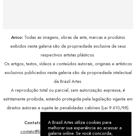
COMPRE COM SEGURANÇA
Seus dados pessoais protegidos por criptografia
avançada, garantindo máxima privacidade.
Aviso:
Todas as imagens, obras de arte, marcas e produtos
exibidos nesta galeria são de propriedade exclusiva de seus
respectivos artistas plásticos.
Os artigos, textos, vídeos e conteúdos autorais, originais e artísticos
exclusivos publicados nesta galeria são de propriedade intelectual
da Brazil Artes.
A reprodução total ou parcial, sem autorização expressa, é
estritamente proibida, estando protegida pela legislação vigente em
direitos autorais e sujeita às penalidades cabíveis (Lei 9.610/98).
A Brazil Artes utiliza cookies para
Contatos:
WhatsApp:
79 9998-1221
/ E-mail:
melhorar sua experiência ao acessar a
contato@brazilartes.com
/ Instagram:
@brazilartes
galeria online. Se você concorda,