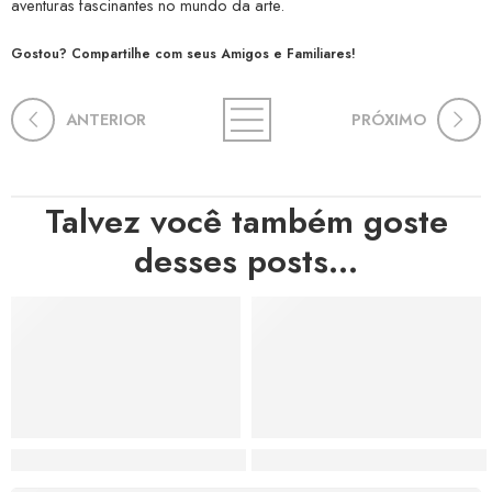
aventuras fascinantes no mundo da arte.
Gostou? Compartilhe com seus Amigos e Familiares!
ANTERIOR
PRÓXIMO
Talvez você também goste
desses posts...
Hortas, Cores e Saberes: A Revolução Verde Que Co
A Estética do Colapso: C