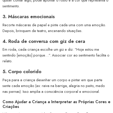
quiser contar algo, pode apontar o rosto e a cor que representa o
sentimento.
3.
Máscaras emocionais
Recorte máscaras de papel e pinte cada uma com uma emoção.
Depois, brinquem de teatro, encenando situações.
4.
Roda de conversa com giz de cera
Em roda, cada criança escolhe um giz e diz: “Hoje estou me
sentindo [emoção] porque…”. Associar cor ao sentimento facilita o
relato.
5.
Corpo colorido
Peça para a criança desenhar um corpo e pintar em que parte
sente cada emoção (ex: raiva na barriga, alegria no peito, medo
nas pernas). Isso amplia a consciência corporal e emocional.
Como Ajudar a Criança a Interpretar as Próprias Cores e
Criações