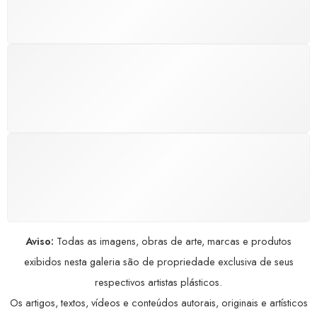
excelência.
GARANTIA DE 100% REEMBOLSO
Satisfação assegurada ou seu dinheiro de volta!
Conforme a Lei de Defesa do Consumidor.
COMPRE COM SEGURANÇA
Seus dados pessoais protegidos por criptografia
avançada, garantindo máxima privacidade.
Aviso:
Todas as imagens, obras de arte, marcas e produtos
exibidos nesta galeria são de propriedade exclusiva de seus
respectivos artistas plásticos.
Os artigos, textos, vídeos e conteúdos autorais, originais e artísticos