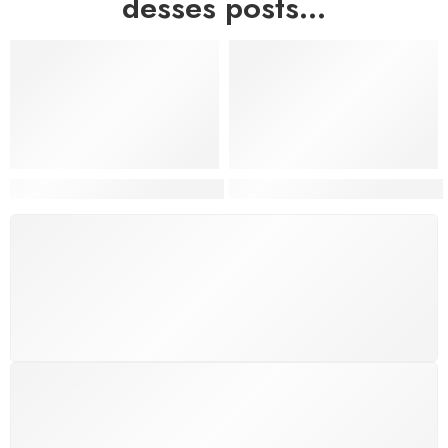
desses posts...
Hortas, Cores e Saberes: A Revolução Verde Que Co
A Estética do Colapso: C
FRETE GRÁTIS
Levamos a arte até você com rapidez, cuidado e sem
custos extras, seja no Brasil ou em qualquer parte do
mundo.
SUPORTE 24/7
Atendimento rápido, eficiente e disponível sempre, a
qualquer hora. Conte conosco e aproveite nossa