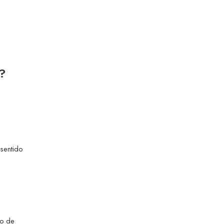
e?
 sentido
co de