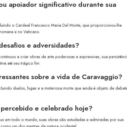
u apoiador significativo durante sua
ncluindo o Cardeal Francesco Maria Del Monte, que proporcionou-lhe
 romana e no Vaticano.
esafios e adversidades?
ontinuou a criar obras de arte poderosas e expressivas, sua persistênc
iva até seu trágico fim.
ressantes sobre a vida de Caravaggio?
ncluindo duelos, fugas e a misteriosa morte que ainda é objeto de debat
percebido e celebrado hoje?
eus em todo o mundo, suas obras são estudadas e admiradas por sua
 como um dos mestres da pintura ocidental.