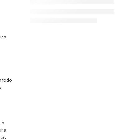
tica
m todo
s
, a
ória
va.