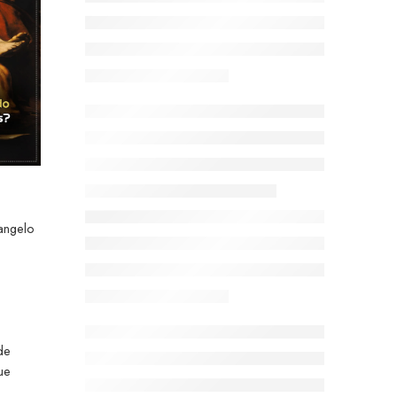
angelo
de
ue