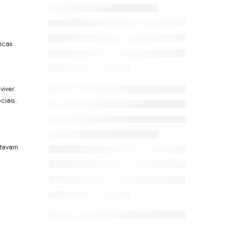
icas
iver.
ciais.
stavam