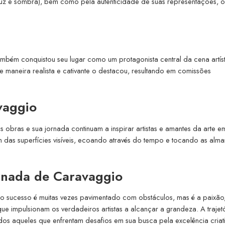
luz e sombra), bem como pela autenticidade de suas representações, o
mbém conquistou seu lugar como um protagonista central da cena artís
maneira realista e cativante o destacou, resultando em comissões
vaggio
 obras e sua jornada continuam a inspirar artistas e amantes da arte e
 das superfícies visíveis, ecoando através do tempo e tocando as alma
ornada de Caravaggio
o sucesso é muitas vezes pavimentado com obstáculos, mas é a paixão
ue impulsionam os verdadeiros artistas a alcançar a grandeza. A trajet
dos aqueles que enfrentam desafios em sua busca pela excelência criati