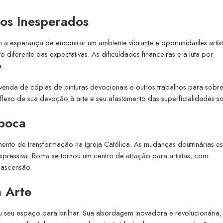
os Inesperados
a esperança de encontrar um ambiente vibrante e oportunidades artíst
 diferente das expectativas. As dificuldades financeiras e a luta por
a.
enda de cópias de pinturas devocionais e outros trabalhos para sobrev
exo de sua devoção à arte e seu afastamento das superficialidades so
poca
to de transformação na Igreja Católica. As mudanças doutrinárias e
expressiva. Roma se tornou um centro de atração para artistas, com
 ascensão.
 Arte
 seu espaço para brilhar. Sua abordagem inovadora e revolucionária,