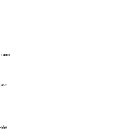
m uma
 por
enha