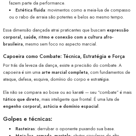
fazem parte da performance.
Estética fluida
: movimentos como a meia-lua de compasso
ou o rabo de arraia são potentes e belos ao mesmo tempo.
Essa dimensão dançada atrai praticantes que buscam
expressão
corporal, saúde, ritmo e conexão com a cultura afro-
brasileira
, mesmo sem foco no aspecto marcial.
Capoeira como Combate: Técnica, Estratégia e Força
Por trás da leveza da dança, existe a precisão do combate. A
capoeira é sim uma
arte marcial completa
, com fundamentos de
ataque, defesa, esquiva, domínio do corpo e estratégia.
Ela não se compara ao boxe ou ao karatê — seu “combate” é mais
tático que direto
, mais inteligente que frontal. É uma luta de
engenho corporal, astúcia e domínio espacial
.
Golpes e técnicas:
Rasteiras
: derrubar o oponente puxando sua base.
Meia-lua, armada, martelo
: chutes circulares de alto