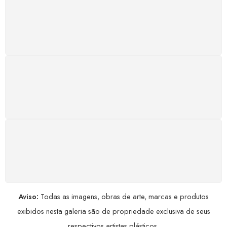
Atendimento rápido, eficiente e disponível sempre, a
qualquer hora. Conte conosco e aproveite nossa
excelência.
GARANTIA DE 100% REEMBOLSO
Satisfação assegurada ou seu dinheiro de volta!
Conforme a Lei de Defesa do Consumidor.
COMPRE COM SEGURANÇA
Seus dados pessoais protegidos por criptografia
avançada, garantindo máxima privacidade.
Aviso:
Todas as imagens, obras de arte, marcas e produtos
exibidos nesta galeria são de propriedade exclusiva de seus
respectivos artistas plásticos.