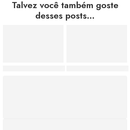
Talvez você também goste
desses posts...
Hortas, Cores e Saberes: A Revolução Verde Que Co
A Estética do Colapso: C
FRETE GRÁTIS
Levamos a arte até você com rapidez, cuidado e sem
custos extras, seja no Brasil ou em qualquer parte do
mundo.
SUPORTE 24/7