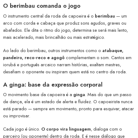
O berimbau comanda o jogo
O instrumento central da roda de capoeira é o
berimbau
— um
arco com corda e cabaça que produz sons agudos, graves ou
abafados. Ele dita o ritmo do jogo, determina se será mais lento,
mais acelerado, mais brincalhão ou mais estratégico.
Ao lado do berimbau, outros instrumentos como o
atabaque,
pandeiro, reco-reco e agogô
complementam o som. Cantos em
iorubá e português arcaico narram histórias, exaltam mestres,
desafiam o oponente ou inspiram quem está no centro da roda.
A ginga: base da expressão corporal
O movimento base da capoeira é a
ginga
. Mais do que um passo
de dança, ela é um estado de alerta e fluidez. O capoeirista nunca
está parado — sempre em movimento, pronto para esquivar, atacar
ou improvisar.
Cada jogo é único.
O corpo vira linguagem
, dialoga com o
parceiro (ou oponente) dentro da roda. E é nesse diálogo que