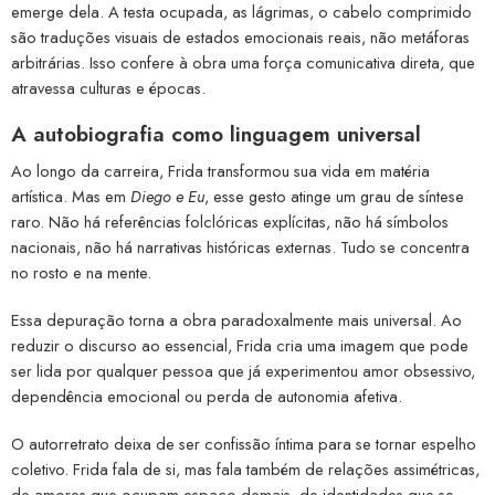
emerge dela. A testa ocupada, as lágrimas, o cabelo comprimido
são traduções visuais de estados emocionais reais, não metáforas
arbitrárias. Isso confere à obra uma força comunicativa direta, que
atravessa culturas e épocas.
A autobiografia como linguagem universal
Ao longo da carreira, Frida transformou sua vida em matéria
artística. Mas em
Diego e Eu
, esse gesto atinge um grau de síntese
raro. Não há referências folclóricas explícitas, não há símbolos
nacionais, não há narrativas históricas externas. Tudo se concentra
no rosto e na mente.
Essa depuração torna a obra paradoxalmente mais universal. Ao
reduzir o discurso ao essencial, Frida cria uma imagem que pode
ser lida por qualquer pessoa que já experimentou amor obsessivo,
dependência emocional ou perda de autonomia afetiva.
O autorretrato deixa de ser confissão íntima para se tornar espelho
coletivo. Frida fala de si, mas fala também de relações assimétricas,
de amores que ocupam espaço demais, de identidades que se