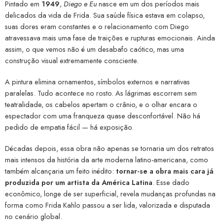
Pintado em
1949
,
Diego e Eu
nasce em um dos períodos mais
delicados da vida de Frida. Sua saúde física estava em colapso,
suas dores eram constantes e o relacionamento com Diego
atravessava mais uma fase de traições e rupturas emocionais. Ainda
assim, o que vemos não é um desabafo caótico, mas uma
construção visual extremamente consciente.
A pintura elimina ornamentos, símbolos externos e narrativas
paralelas. Tudo acontece no rosto. As lágrimas escorrem sem
teatralidade, os cabelos apertam o crânio, e o olhar encara o
espectador com uma franqueza quase desconfortável. Não há
pedido de empatia fácil — há exposição.
Décadas depois, essa obra não apenas se tornaria um dos retratos
mais intensos da história da arte moderna latino-americana, como
também alcançaria um feito inédito:
tornar-se a obra mais cara já
produzida por um artista da América Latina
. Esse dado
econômico, longe de ser superficial, revela mudanças profundas na
forma como Frida Kahlo passou a ser lida, valorizada e disputada
no cenário global.