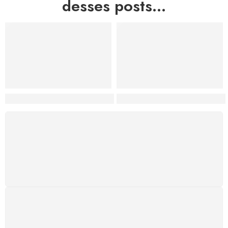
desses posts...
Hortas, Cores e Saberes: A Revolução Verde Que Co
A Estética do Colapso: C
FRETE GRÁTIS
Levamos a arte até você com rapidez, cuidado e sem
custos extras, seja no Brasil ou em qualquer parte do
mundo.
SUPORTE 24/7
Atendimento rápido, eficiente e disponível sempre, a
qualquer hora. Conte conosco e aproveite nossa