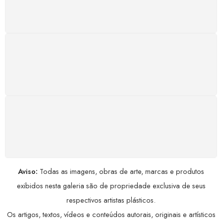
excelência.
GARANTIA DE 100% REEMBOLSO
Satisfação assegurada ou seu dinheiro de volta!
Conforme a Lei de Defesa do Consumidor.
COMPRE COM SEGURANÇA
Seus dados pessoais protegidos por criptografia
avançada, garantindo máxima privacidade.
Aviso:
Todas as imagens, obras de arte, marcas e produtos
exibidos nesta galeria são de propriedade exclusiva de seus
respectivos artistas plásticos.
Os artigos, textos, vídeos e conteúdos autorais, originais e artísticos