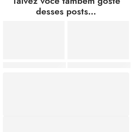
Talvez você também goste
desses posts...
Hortas, Cores e Saberes: A Revolução Verde Que Co
A Estética do Colapso: C
FRETE GRÁTIS
Levamos a arte até você com rapidez, cuidado e sem
custos extras, seja no Brasil ou em qualquer parte do
mundo.
SUPORTE 24/7