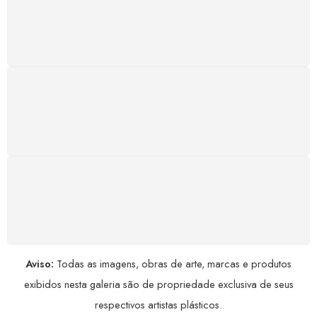
Atendimento rápido, eficiente e disponível sempre, a
qualquer hora. Conte conosco e aproveite nossa
excelência.
GARANTIA DE 100% REEMBOLSO
Satisfação assegurada ou seu dinheiro de volta!
Conforme a Lei de Defesa do Consumidor.
COMPRE COM SEGURANÇA
Seus dados pessoais protegidos por criptografia
avançada, garantindo máxima privacidade.
Aviso:
Todas as imagens, obras de arte, marcas e produtos
exibidos nesta galeria são de propriedade exclusiva de seus
respectivos artistas plásticos.