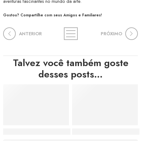
aventuras fascinantes no mundo da arte.
Gostou? Compartilhe com seus Amigos e Familiares!
ANTERIOR
PRÓXIMO
Talvez você também goste
desses posts...
Hortas, Cores e Saberes: A Revolução Verde Que Co
A Estética do Colapso: C