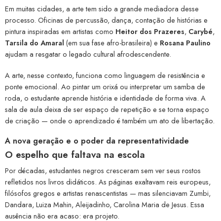
Em muitas cidades, a arte tem sido a grande mediadora desse
processo. Oficinas de percussão, dança, contação de histórias e
pintura inspiradas em artistas como
Heitor dos Prazeres
,
Carybé
,
Tarsila do Amaral
(em sua fase afro-brasileira) e
Rosana Paulino
ajudam a resgatar o legado cultural afrodescendente.
A arte, nesse contexto, funciona como linguagem de resistência e
ponte emocional. Ao pintar um orixá ou interpretar um samba de
roda, o estudante aprende história e identidade de forma viva. A
sala de aula deixa de ser espaço de repetição e se torna espaço
de criação — onde o aprendizado é também um ato de libertação.
A nova geração e o poder da representatividade
O espelho que faltava na escola
Por décadas, estudantes negros cresceram sem ver seus rostos
refletidos nos livros didáticos. As páginas exaltavam reis europeus,
filósofos gregos e artistas renascentistas — mas silenciavam Zumbi,
Dandara, Luiza Mahin, Aleijadinho, Carolina Maria de Jesus. Essa
ausência não era acaso: era projeto.