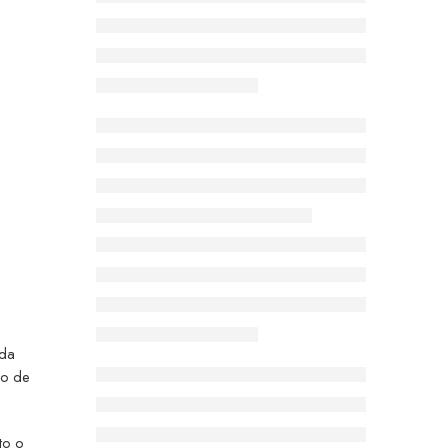
nda
do de
to o