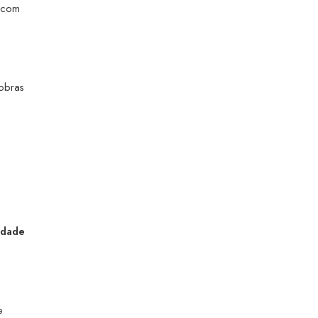
s com
 obras
idade
e