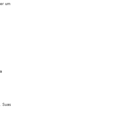
ser um
la
. Suas