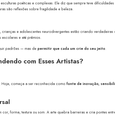
esculturas poéticas e complexas. Ele diz que sempre teve dificuldade
ras são reflexões sobre fragilidade e beleza.
sil, crianças e adolescentes neurodivergentes estão criando verdadeiras
 escolares e até prêmios.
eguir padrões — mas de
permitir que cada um crie do seu jeito
.
dendo com Esses Artistas?
lo. Hoje, começa a ser reconhecida como
fonte de inovação, sensibil
rsal
r, forma, textura ou som. A arte quebra barreiras e cria pontes entr