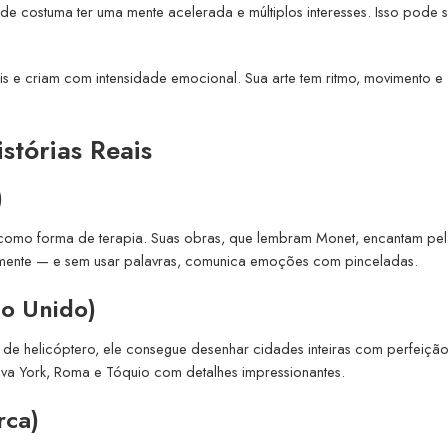
de costuma ter uma mente acelerada e múltiplos interesses. Isso pode 
iais e criam com intensidade emocional. Sua arte tem ritmo, movimento e
stórias Reais
)
r como forma de terapia. Suas obras, que lembram Monet, encantam pe
almente — e sem usar palavras, comunica emoções com pinceladas.
no Unido)
de helicóptero, ele consegue desenhar cidades inteiras com perfeição
va York, Roma e Tóquio com detalhes impressionantes.
rca)