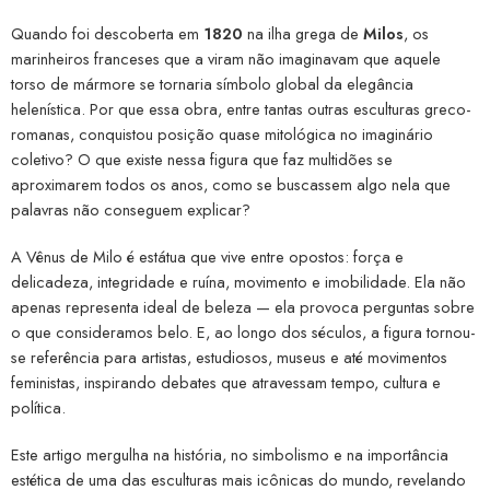
Quando foi descoberta em
1820
na ilha grega de
Milos
, os
marinheiros franceses que a viram não imaginavam que aquele
torso de mármore se tornaria símbolo global da elegância
helenística. Por que essa obra, entre tantas outras esculturas greco-
romanas, conquistou posição quase mitológica no imaginário
coletivo? O que existe nessa figura que faz multidões se
aproximarem todos os anos, como se buscassem algo nela que
palavras não conseguem explicar?
A Vênus de Milo é estátua que vive entre opostos: força e
delicadeza, integridade e ruína, movimento e imobilidade. Ela não
apenas representa ideal de beleza — ela provoca perguntas sobre
o que consideramos belo. E, ao longo dos séculos, a figura tornou-
se referência para artistas, estudiosos, museus e até movimentos
feministas, inspirando debates que atravessam tempo, cultura e
política.
Este artigo mergulha na história, no simbolismo e na importância
estética de uma das esculturas mais icônicas do mundo, revelando