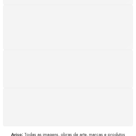
SUPORTE 24/7
Atendimento rápido, eficiente e disponível sempre, a
qualquer hora. Conte conosco e aproveite nossa
excelência.
GARANTIA DE 100% REEMBOLSO
Satisfação assegurada ou seu dinheiro de volta!
Conforme a Lei de Defesa do Consumidor.
COMPRE COM SEGURANÇA
Seus dados pessoais protegidos por criptografia
avançada, garantindo máxima privacidade.
Aviso:
Todas as imagens, obras de arte, marcas e produtos