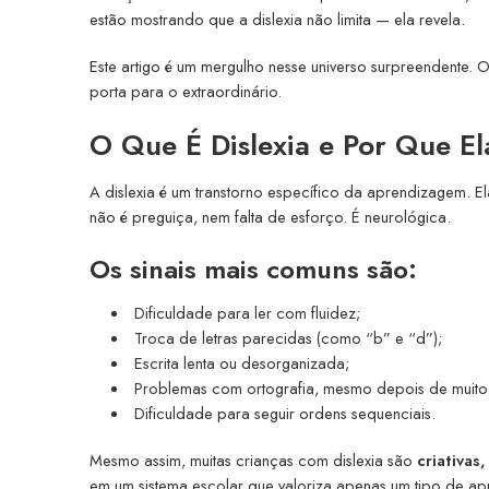
estão mostrando que a dislexia não limita — ela revela.
Este artigo é um mergulho nesse universo surpreendente.
porta para o extraordinário.
O Que É Dislexia e Por Que E
A dislexia é um transtorno específico da aprendizagem. Ela 
não é preguiça, nem falta de esforço. É neurológica.
Os sinais mais comuns são:
Dificuldade para ler com fluidez;
Troca de letras parecidas (como “b” e “d”);
Escrita lenta ou desorganizada;
Problemas com ortografia, mesmo depois de muito 
Dificuldade para seguir ordens sequenciais.
Mesmo assim, muitas crianças com dislexia são
criativas
em um sistema escolar que valoriza apenas um tipo de ap