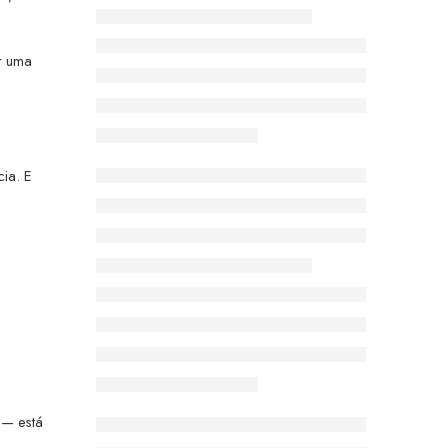
r uma
cia. E
 — está