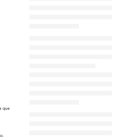
a que
o,