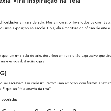
exia Vira Inspiração na Tela
dificuldades em sala de aula. Mas em casa, pintava todos os dias. Seus
 uma exposição na escola. Hoje, ela é monitora da oficina de arte e 
é que, em uma aula de arte, desenhou um retrato tão expressivo que vir
is e estuda ilustração digital.
MG)
o sei escrever”. Em cada um, retrata uma emoção com formas e textura
E que Isa “fala através da tinta”.
r escutadas.