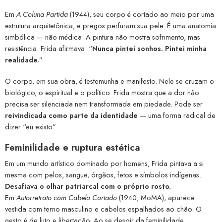
Em
A Coluna Partida
(1944), seu corpo é cortado ao meio por uma
estrutura arquitetônica, e pregos perfuram sua pele. É uma anatomia
simbólica — não médica. A pintura não mostra sofrimento, mas
resistência. Frida afirmava: “
Nunca pintei sonhos. Pintei minha
realidade.
”
O corpo, em sua obra, é testemunha e manifesto. Nele se cruzam o
biológico, o espiritual e o político. Frida mostra que a dor não
precisa ser silenciada nem transformada em piedade. Pode ser
reivindicada como parte da identidade
— uma forma radical de
dizer “eu existo”.
Feminilidade e ruptura estética
Em um mundo artístico dominado por homens, Frida pintava a si
mesma com pelos, sangue, órgãos, fetos e símbolos indígenas.
Desafiava o olhar patriarcal com o próprio rosto.
Em
Autorretrato com Cabelo Cortado
(1940, MoMA), aparece
vestida com terno masculino e cabelos espalhados ao chão. O
gesto é de luto e libertação. Ao se despir da feminilidade