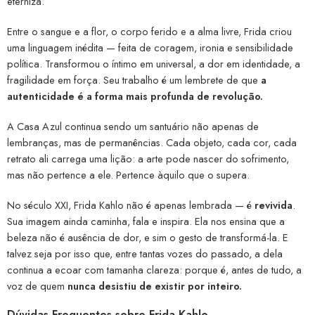
eterniza.
Entre o sangue e a flor, o corpo ferido e a alma livre, Frida criou
uma linguagem inédita — feita de coragem, ironia e sensibilidade
política. Transformou o íntimo em universal, a dor em identidade, a
fragilidade em força. Seu trabalho é um lembrete de que
a
autenticidade é a forma mais profunda de revolução.
A Casa Azul continua sendo um santuário não apenas de
lembranças, mas de permanências. Cada objeto, cada cor, cada
retrato ali carrega uma lição: a arte pode nascer do sofrimento,
mas não pertence a ele. Pertence àquilo que o supera.
No século XXI, Frida Kahlo não é apenas lembrada — é
revivida
.
Sua imagem ainda caminha, fala e inspira. Ela nos ensina que a
beleza não é ausência de dor, e sim o gesto de transformá-la. E
talvez seja por isso que, entre tantas vozes do passado, a dela
continua a ecoar com tamanha clareza: porque é, antes de tudo, a
voz de quem
nunca desistiu de existir por inteiro.
Dúvidas Frequentes sobre Frida Kahlo