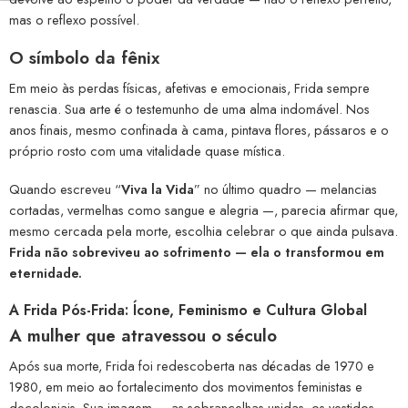
mas o reflexo possível.
O símbolo da fênix
Em meio às perdas físicas, afetivas e emocionais, Frida sempre
renascia. Sua arte é o testemunho de uma alma indomável. Nos
anos finais, mesmo confinada à cama, pintava flores, pássaros e o
próprio rosto com uma vitalidade quase mística.
Quando escreveu “
Viva la Vida
” no último quadro — melancias
cortadas, vermelhas como sangue e alegria —, parecia afirmar que,
mesmo cercada pela morte, escolhia celebrar o que ainda pulsava.
Frida não sobreviveu ao sofrimento — ela o transformou em
eternidade.
A Frida Pós-Frida: Ícone, Feminismo e Cultura Global
A mulher que atravessou o século
Após sua morte, Frida foi redescoberta nas décadas de 1970 e
1980, em meio ao fortalecimento dos movimentos feministas e
decoloniais. Sua imagem — as sobrancelhas unidas, os vestidos