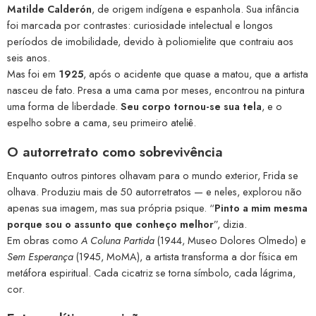
Matilde Calderón
, de origem indígena e espanhola. Sua infância
foi marcada por contrastes: curiosidade intelectual e longos
períodos de imobilidade, devido à poliomielite que contraiu aos
seis anos.
Mas foi em
1925
, após o acidente que quase a matou, que a artista
nasceu de fato. Presa a uma cama por meses, encontrou na pintura
uma forma de liberdade.
Seu corpo tornou-se sua tela
, e o
espelho sobre a cama, seu primeiro ateliê.
O autorretrato como sobrevivência
Enquanto outros pintores olhavam para o mundo exterior, Frida se
olhava. Produziu mais de 50 autorretratos — e neles, explorou não
apenas sua imagem, mas sua própria psique. “
Pinto a mim mesma
porque sou o assunto que conheço melhor
”, dizia.
Em obras como
A Coluna Partida
(1944, Museo Dolores Olmedo) e
Sem Esperança
(1945, MoMA), a artista transforma a dor física em
metáfora espiritual. Cada cicatriz se torna símbolo, cada lágrima,
cor.