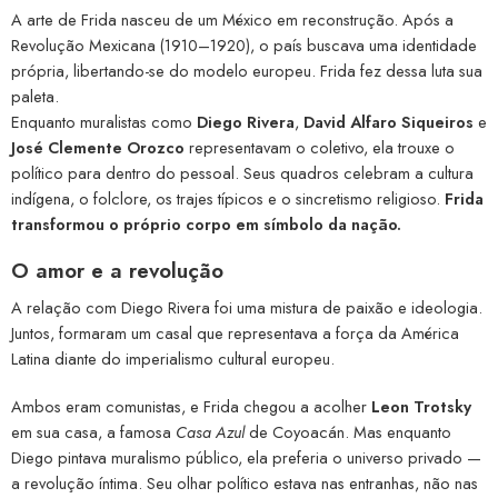
A arte de Frida nasceu de um México em reconstrução. Após a
Revolução Mexicana (1910–1920), o país buscava uma identidade
própria, libertando-se do modelo europeu. Frida fez dessa luta sua
paleta.
Enquanto muralistas como
Diego Rivera
,
David Alfaro Siqueiros
e
José Clemente Orozco
representavam o coletivo, ela trouxe o
político para dentro do pessoal. Seus quadros celebram a cultura
indígena, o folclore, os trajes típicos e o sincretismo religioso.
Frida
transformou o próprio corpo em símbolo da nação.
O amor e a revolução
A relação com Diego Rivera foi uma mistura de paixão e ideologia.
Juntos, formaram um casal que representava a força da América
Latina diante do imperialismo cultural europeu.
Ambos eram comunistas, e Frida chegou a acolher
Leon Trotsky
em sua casa, a famosa
Casa Azul
de Coyoacán. Mas enquanto
Diego pintava muralismo público, ela preferia o universo privado —
a revolução íntima. Seu olhar político estava nas entranhas, não nas