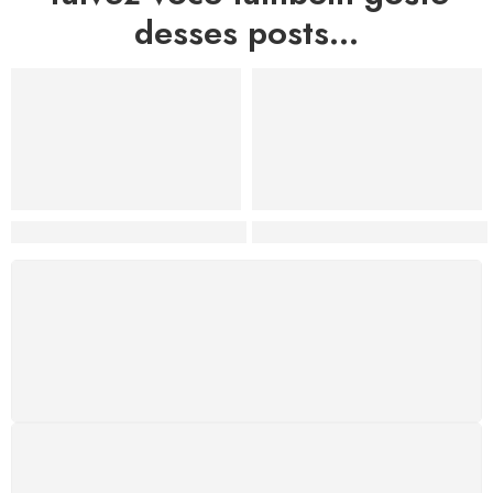
desses posts...
Hortas, Cores e Saberes: A Revolução Verde Que Co
A Estética do Colapso: C
FRETE GRÁTIS
Levamos a arte até você com rapidez, cuidado e sem
custos extras, seja no Brasil ou em qualquer parte do
mundo.
SUPORTE 24/7
Atendimento rápido, eficiente e disponível sempre, a