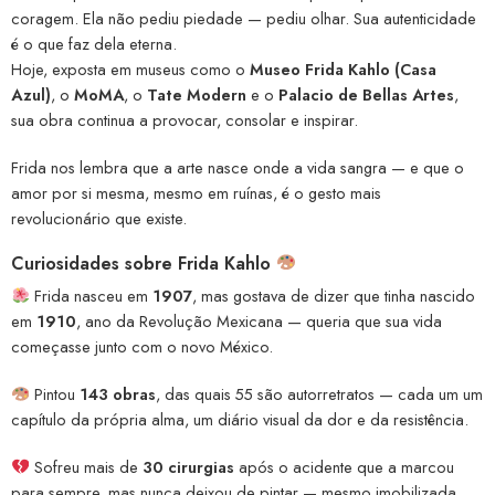
coragem. Ela não pediu piedade — pediu olhar. Sua autenticidade
é o que faz dela eterna.
Hoje, exposta em museus como o
Museo Frida Kahlo (Casa
Azul)
, o
MoMA
, o
Tate Modern
e o
Palacio de Bellas Artes
,
sua obra continua a provocar, consolar e inspirar.
Frida nos lembra que a arte nasce onde a vida sangra — e que o
amor por si mesma, mesmo em ruínas, é o gesto mais
revolucionário que existe.
Curiosidades sobre Frida Kahlo
Frida nasceu em
1907
, mas gostava de dizer que tinha nascido
em
1910
, ano da Revolução Mexicana — queria que sua vida
começasse junto com o novo México.
Pintou
143 obras
, das quais 55 são autorretratos — cada um um
capítulo da própria alma, um diário visual da dor e da resistência.
Sofreu mais de
30 cirurgias
após o acidente que a marcou
para sempre, mas nunca deixou de pintar — mesmo imobilizada,