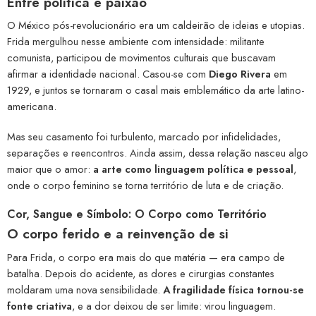
Entre política e paixão
O México pós-revolucionário era um caldeirão de ideias e utopias.
Frida mergulhou nesse ambiente com intensidade: militante
comunista, participou de movimentos culturais que buscavam
afirmar a identidade nacional. Casou-se com
Diego Rivera
em
1929, e juntos se tornaram o casal mais emblemático da arte latino-
americana.
Mas seu casamento foi turbulento, marcado por infidelidades,
separações e reencontros. Ainda assim, dessa relação nasceu algo
maior que o amor:
a arte como linguagem política e pessoal
,
onde o corpo feminino se torna território de luta e de criação.
Cor, Sangue e Símbolo: O Corpo como Território
O corpo ferido e a reinvenção de si
Para Frida, o corpo era mais do que matéria — era campo de
batalha. Depois do acidente, as dores e cirurgias constantes
moldaram uma nova sensibilidade.
A fragilidade física tornou-se
fonte criativa
, e a dor deixou de ser limite: virou linguagem.