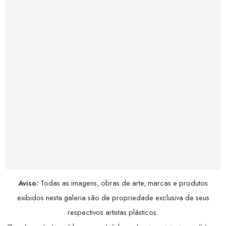
qualquer hora. Conte conosco e aproveite nossa
excelência.
GARANTIA DE 100% REEMBOLSO
Satisfação assegurada ou seu dinheiro de volta!
Conforme a Lei de Defesa do Consumidor.
COMPRE COM SEGURANÇA
Seus dados pessoais protegidos por criptografia
avançada, garantindo máxima privacidade.
Aviso:
Todas as imagens, obras de arte, marcas e produtos
exibidos nesta galeria são de propriedade exclusiva de seus
respectivos artistas plásticos.