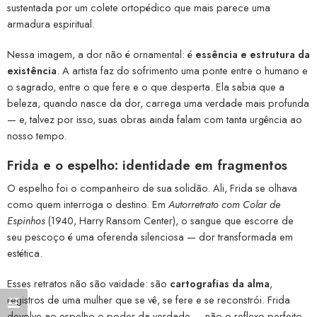
sustentada por um colete ortopédico que mais parece uma
armadura espiritual.
Nessa imagem, a dor não é ornamental: é
essência e estrutura da
existência
. A artista faz do sofrimento uma ponte entre o humano e
o sagrado, entre o que fere e o que desperta. Ela sabia que a
beleza, quando nasce da dor, carrega uma verdade mais profunda
— e, talvez por isso, suas obras ainda falam com tanta urgência ao
nosso tempo.
Frida e o espelho: identidade em fragmentos
O espelho foi o companheiro de sua solidão. Ali, Frida se olhava
como quem interroga o destino. Em
Autorretrato com Colar de
Espinhos
(1940, Harry Ransom Center), o sangue que escorre de
seu pescoço é uma oferenda silenciosa — dor transformada em
estética.
Esses retratos não são vaidade: são
cartografias da alma
,
registros de uma mulher que se vê, se fere e se reconstrói. Frida
devolve ao espelho o poder da verdade — não o reflexo perfeito,