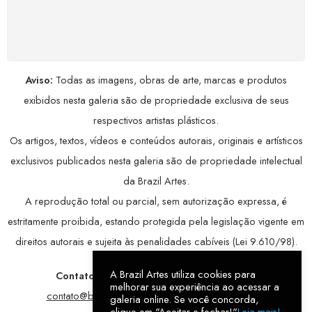
Seus dados pessoais protegidos por criptografia
avançada, garantindo máxima privacidade.
Aviso:
Todas as imagens, obras de arte, marcas e produtos
exibidos nesta galeria são de propriedade exclusiva de seus
respectivos artistas plásticos.
Os artigos, textos, vídeos e conteúdos autorais, originais e artísticos
exclusivos publicados nesta galeria são de propriedade intelectual
da Brazil Artes.
A reprodução total ou parcial, sem autorização expressa, é
estritamente proibida, estando protegida pela legislação vigente em
direitos autorais e sujeita às penalidades cabíveis (Lei 9.610/98).
A Brazil Artes utiliza cookies para
Contatos:
WhatsApp:
79 9998-1221
/ E-mail:
melhorar sua experiência ao acessar a
contato@brazilartes.com
/ Instagram:
@brazilartes
galeria online. Se você concorda,
clique em "Aceitar e fechar!"
Leia mais!