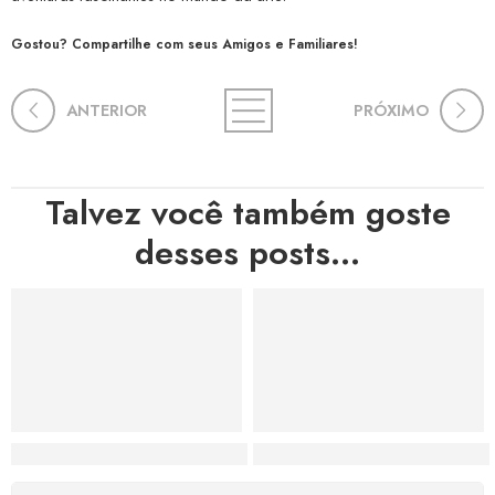
Gostou? Compartilhe com seus Amigos e Familiares!
ANTERIOR
PRÓXIMO
Talvez você também goste
desses posts...
Hortas, Cores e Saberes: A Revolução Verde Que Co
A Estética do Colapso: C