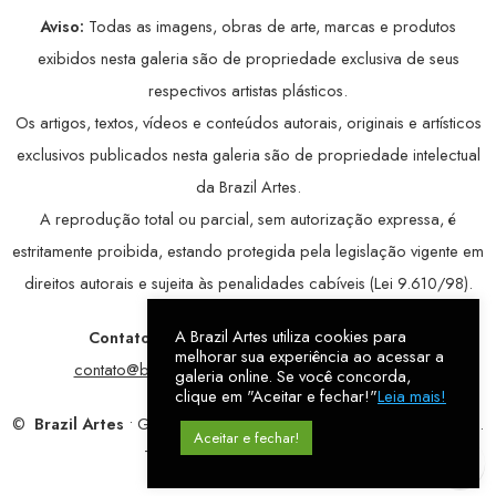
Aviso:
Todas as imagens, obras de arte, marcas e produtos
exibidos nesta galeria são de propriedade exclusiva de seus
respectivos artistas plásticos.
Os artigos, textos, vídeos e conteúdos autorais, originais e artísticos
exclusivos publicados nesta galeria são de propriedade intelectual
da Brazil Artes.
A reprodução total ou parcial, sem autorização expressa, é
estritamente proibida, estando protegida pela legislação vigente em
direitos autorais e sujeita às penalidades cabíveis (Lei 9.610/98).
A Brazil Artes utiliza cookies para
Contatos:
WhatsApp:
79 9998-1221
/ E-mail:
melhorar sua experiência ao acessar a
contato@brazilartes.com
/ Instagram:
@brazilartes
galeria online. Se você concorda,
clique em "Aceitar e fechar!"
Leia mais!
©
Brazil Artes
• Galeria Online.
9 anos
de história (2017 – 2026).
Aceitar e fechar!
Todos os direitos reservados!