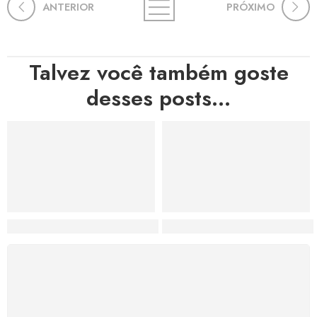
ANTERIOR
PRÓXIMO
Talvez você também goste
desses posts...
Hortas, Cores e Saberes: A Revolução Verde Que Co
A Estética do Colapso: C
FRETE GRÁTIS
Levamos a arte até você com rapidez, cuidado e sem
custos extras, seja no Brasil ou em qualquer parte do
mundo.