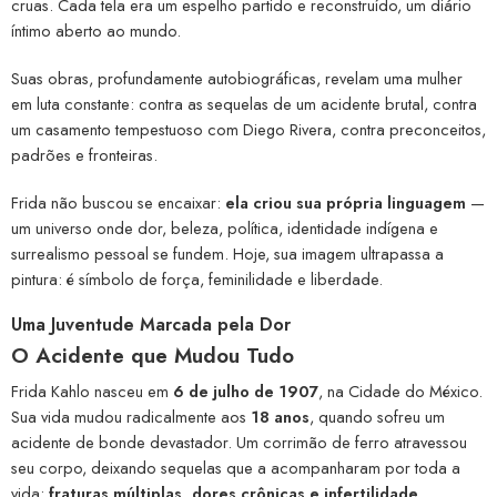
cruas. Cada tela era um espelho partido e reconstruído, um diário
íntimo aberto ao mundo.
Suas obras, profundamente autobiográficas, revelam uma mulher
em luta constante: contra as sequelas de um acidente brutal, contra
um casamento tempestuoso com Diego Rivera, contra preconceitos,
padrões e fronteiras.
Frida não buscou se encaixar:
ela criou sua própria linguagem
—
um universo onde dor, beleza, política, identidade indígena e
surrealismo pessoal se fundem. Hoje, sua imagem ultrapassa a
pintura: é símbolo de força, feminilidade e liberdade.
Uma Juventude Marcada pela Dor
O Acidente que Mudou Tudo
Frida Kahlo nasceu em
6 de julho de 1907
, na Cidade do México.
Sua vida mudou radicalmente aos
18 anos
, quando sofreu um
acidente de bonde devastador. Um corrimão de ferro atravessou
seu corpo, deixando sequelas que a acompanharam por toda a
vida:
fraturas múltiplas, dores crônicas e infertilidade
.