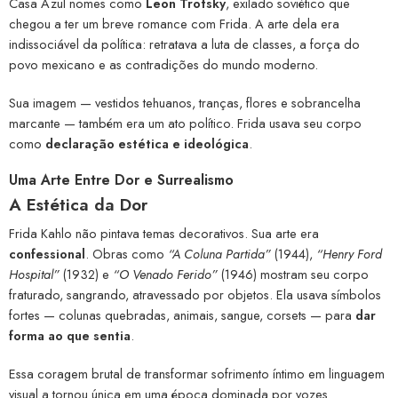
Casa Azul nomes como
Leon Trotsky
, exilado soviético que
chegou a ter um breve romance com Frida. A arte dela era
indissociável da política: retratava a luta de classes, a força do
povo mexicano e as contradições do mundo moderno.
Sua imagem — vestidos tehuanos, tranças, flores e sobrancelha
marcante — também era um ato político. Frida usava seu corpo
como
declaração estética e ideológica
.
Uma Arte Entre Dor e Surrealismo
A Estética da Dor
Frida Kahlo não pintava temas decorativos. Sua arte era
confessional
. Obras como
“A Coluna Partida”
(1944),
“Henry Ford
Hospital”
(1932) e
“O Venado Ferido”
(1946) mostram seu corpo
fraturado, sangrando, atravessado por objetos. Ela usava símbolos
fortes — colunas quebradas, animais, sangue, corsets — para
dar
forma ao que sentia
.
Essa coragem brutal de transformar sofrimento íntimo em linguagem
visual a tornou única em uma época dominada por vozes