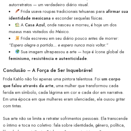
autorretratos — um verdadeiro diário visual.
Frida usava roupas tradicionais tehuanas para
afirmar sua
identidade mexicana
e esconder sequelas físicas.
A
Casa Azul
, onde nasceu e morreu, é hoje um dos
museus mais visitados do México.
Frida escreveu em seu diário pouco antes de morrer:
“Espero alegre a partida… e espero nunca mais voltar.”
Sua imagem ultrapassou a arte — hoje é ícone global de
feminismo, resistência e autenticidade
.
Conclusão – A Força de Ser Inquebrável
Frida Kahlo não foi apenas uma pintora talentosa. Foi
um corpo
que falou através da arte
, uma mulher que transformou cada
ferida em símbolo, cada lágrima em cor e cada dor em narrativa.
Em uma época em que mulheres eram silenciadas, ela ousou gritar
com tintas.
Sua arte não se limita a retratar sofrimentos pessoais. Ela transcende
o íntimo e toca no coletivo: fala sobre identidade, gênero, política,