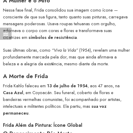
A Mulher e o Mito
Nessa fase final, Frida consolidou sua imagem como ícone —
consciente de que sua figura, tanto quanto suas pinturas, carregava
mensagens poderosas. Usava roupas tehuanas com orgulho,
adornava o corpo com cores e flores e transformava suas
cicatrizes em
símbolos de resistência
.
Suas últimas obras, como
“Viva la Vida”
(1954), revelam uma mulher
profundamente marcada pela dor, mas que ainda afirmava a
beleza e a alegria da existência, mesmo diante da morte.
A Morte de Frida
Frida Kahlo faleceu em
13 de julho de 1954
, aos 47 anos, na
Casa Azul
, em Coyoacán. Seu funeral, coberto de flores e
bandeiras vermelhas comunistas, foi acompanhado por artistas,
intelectuais e militantes políticos. Ela partiu, mas
sua voz
permaneceu
.
Frida Além da Pintura: Ícone Global