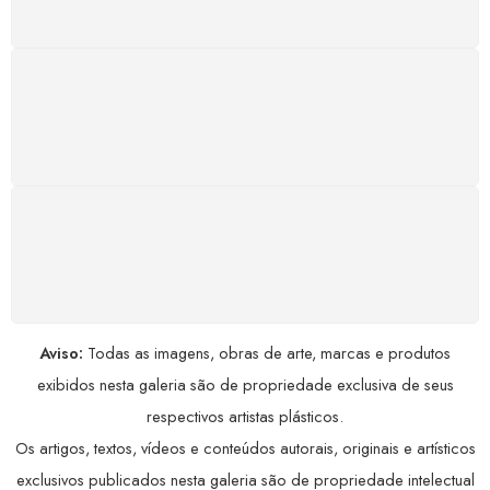
GARANTIA DE 100% REEMBOLSO
Satisfação assegurada ou seu dinheiro de volta!
Conforme a Lei de Defesa do Consumidor.
COMPRE COM SEGURANÇA
Seus dados pessoais protegidos por criptografia
avançada, garantindo máxima privacidade.
Aviso:
Todas as imagens, obras de arte, marcas e produtos
exibidos nesta galeria são de propriedade exclusiva de seus
respectivos artistas plásticos.
Os artigos, textos, vídeos e conteúdos autorais, originais e artísticos
exclusivos publicados nesta galeria são de propriedade intelectual