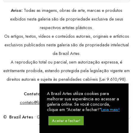
Aviso:
Todas as imagens, obras de arte, marcas e produtos
exibidos nesta galeria são de propriedade exclusiva de seus
respectivos artistas plásticos.
Os artigos, textos, vídeos e conteúdos autorais, originais e artísticos
exclusivos publicados nesta galeria são de propriedade intelectual
da Brazil Artes.
A reprodução total ou parcial, sem autorização expressa, é
estritamente proibida, estando protegida pela legislação vigente em
direitos autorais e sujeita às penalidades cabíveis (Lei 9.610/98).
A Brazil Artes utiliza cookies para
Contatos:
WhatsApp:
79 9998-1221
/ E-mail:
melhorar sua experiência ao acessar a
contato@brazilartes.com
/ Instagram:
@brazilartes
galeria online. Se você concorda,
clique em "Aceitar e fechar!"
Leia mais!
©
Brazil Artes
• Galeria Online.
9 anos
de história (2017 – 2026).
Aceitar e fechar!
Todos os direitos reservados!