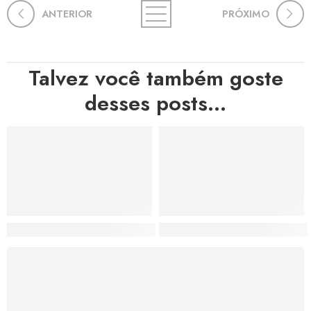
ANTERIOR
PRÓXIMO
Talvez você também goste
desses posts...
Hortas, Cores e Saberes: A Revolução Verde Que Co
A Estética do Colapso: C
FRETE GRÁTIS
Levamos a arte até você com rapidez, cuidado e sem
custos extras, seja no Brasil ou em qualquer parte do