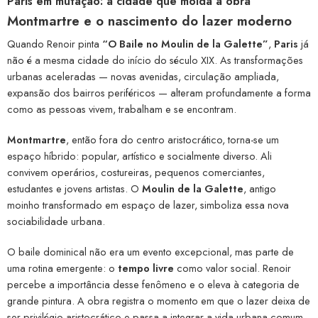
Paris em mutação: a cidade que molda a obra
Montmartre e o nascimento do lazer moderno
Quando Renoir pinta
“O Baile no Moulin de la Galette”
,
Paris
já
não é a mesma cidade do início do século XIX. As transformações
urbanas aceleradas — novas avenidas, circulação ampliada,
expansão dos bairros periféricos — alteram profundamente a forma
como as pessoas vivem, trabalham e se encontram.
Montmartre
, então fora do centro aristocrático, torna-se um
espaço híbrido: popular, artístico e socialmente diverso. Ali
convivem operários, costureiras, pequenos comerciantes,
estudantes e jovens artistas. O
Moulin de la Galette
, antigo
moinho transformado em espaço de lazer, simboliza essa nova
sociabilidade urbana.
O baile dominical não era um evento excepcional, mas parte de
uma rotina emergente: o
tempo livre
como valor social. Renoir
percebe a importância desse fenômeno e o eleva à categoria de
grande pintura. A obra registra o momento em que o lazer deixa de
ser privilégio aristocrático e passa a integrar a vida urbana comum.