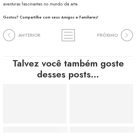
aventuras fascinantes no mundo da arte.
Gostou? Compartilhe com seus Amigos e Familiares!
ANTERIOR
PRÓXIMO
Talvez você também goste
desses posts...
Hortas, Cores e Saberes: A Revolução Verde Que Co
A Estética do Colapso: C