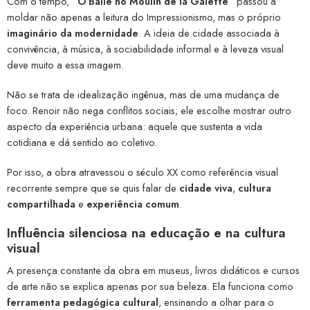
Com o tempo,
“O Baile no Moulin de la Galette”
passou a
moldar não apenas a leitura do Impressionismo, mas o próprio
imaginário da modernidade
. A ideia de cidade associada à
convivência, à música, à sociabilidade informal e à leveza visual
deve muito a essa imagem.
Não se trata de idealização ingênua, mas de uma mudança de
foco. Renoir não nega conflitos sociais; ele escolhe mostrar outro
aspecto da experiência urbana: aquele que sustenta a vida
cotidiana e dá sentido ao coletivo.
Por isso, a obra atravessou o século XX como referência visual
recorrente sempre que se quis falar de
cidade viva
,
cultura
compartilhada
e
experiência comum
.
Influência silenciosa na educação e na cultura
visual
A presença constante da obra em museus, livros didáticos e cursos
de arte não se explica apenas por sua beleza. Ela funciona como
ferramenta pedagógica cultural
, ensinando a olhar para o