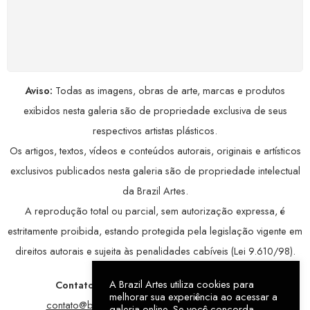
COMPRE COM SEGURANÇA
Seus dados pessoais protegidos por criptografia
avançada, garantindo máxima privacidade.
Aviso:
Todas as imagens, obras de arte, marcas e produtos
exibidos nesta galeria são de propriedade exclusiva de seus
respectivos artistas plásticos.
Os artigos, textos, vídeos e conteúdos autorais, originais e artísticos
exclusivos publicados nesta galeria são de propriedade intelectual
da Brazil Artes.
A reprodução total ou parcial, sem autorização expressa, é
estritamente proibida, estando protegida pela legislação vigente em
direitos autorais e sujeita às penalidades cabíveis (Lei 9.610/98).
A Brazil Artes utiliza cookies para
Contatos:
WhatsApp:
79 9998-1221
/ E-mail:
melhorar sua experiência ao acessar a
contato@brazilartes.com
/ Instagram:
@brazilartes
galeria online. Se você concorda,