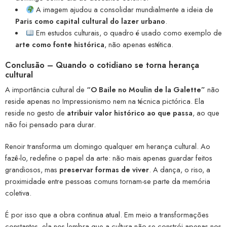
A imagem ajudou a consolidar mundialmente a ideia de
Paris como capital cultural do lazer urbano
.
Em estudos culturais, o quadro é usado como exemplo de
arte como fonte histórica
, não apenas estética.
Conclusão – Quando o cotidiano se torna herança
cultural
A importância cultural de
“O Baile no Moulin de la Galette”
não
reside apenas no Impressionismo nem na técnica pictórica. Ela
reside no gesto de
atribuir valor histórico ao que passa
, ao que
não foi pensado para durar.
Renoir transforma um domingo qualquer em herança cultural. Ao
fazê-lo, redefine o papel da arte: não mais apenas guardar feitos
grandiosos, mas
preservar formas de viver
. A dança, o riso, a
proximidade entre pessoas comuns tornam-se parte da memória
coletiva.
É por isso que a obra continua atual. Em meio a transformações
constantes, ela nos lembra que a cultura não se constrói apenas nos