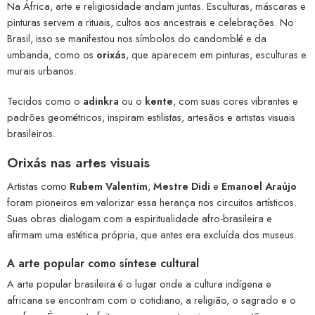
Na África, arte e religiosidade andam juntas. Esculturas, máscaras e
pinturas servem a rituais, cultos aos ancestrais e celebrações. No
Brasil, isso se manifestou nos símbolos do candomblé e da
umbanda, como os
orixás
, que aparecem em pinturas, esculturas e
murais urbanos.
Tecidos como o
adinkra
ou o
kente
, com suas cores vibrantes e
padrões geométricos, inspiram estilistas, artesãos e artistas visuais
brasileiros.
Orixás nas artes visuais
Artistas como
Rubem Valentim
,
Mestre Didi
e
Emanoel Araújo
foram pioneiros em valorizar essa herança nos circuitos artísticos.
Suas obras dialogam com a espiritualidade afro-brasileira e
afirmam uma estética própria, que antes era excluída dos museus.
A arte popular como síntese cultural
A arte popular brasileira é o lugar onde a cultura indígena e
africana se encontram com o cotidiano, a religião, o sagrado e o