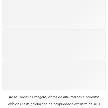
SUPORTE 24/7
Atendimento rápido, eficiente e disponível sempre, a
qualquer hora. Conte conosco e aproveite nossa
excelência.
GARANTIA DE 100% REEMBOLSO
Satisfação assegurada ou seu dinheiro de volta!
Conforme a Lei de Defesa do Consumidor.
COMPRE COM SEGURANÇA
Seus dados pessoais protegidos por criptografia
avançada, garantindo máxima privacidade.
Aviso:
Todas as imagens, obras de arte, marcas e produtos
exibidos nesta galeria são de propriedade exclusiva de seus