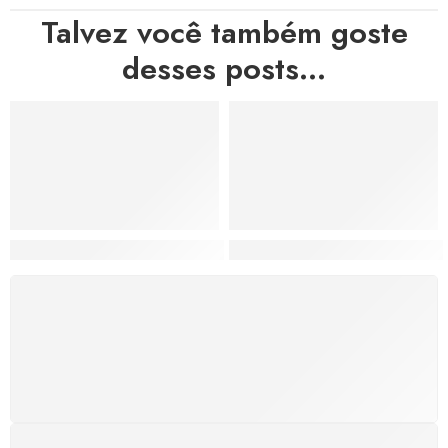
Talvez você também goste
desses posts...
Hortas, Cores e Saberes: A Revolução Verde Que Co
A Estética do Colapso: C
FRETE GRÁTIS
Levamos a arte até você com rapidez, cuidado e sem
custos extras, seja no Brasil ou em qualquer parte do
mundo.