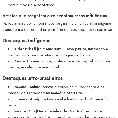
com o modelo eurocêntrico.
Artistas que resgatam e reinventam essas influências
Muitos artistas contemporâneos resgatam elementos afroindígenas
como forma de reconstruir a história do Brasil por novas narrativas.
Destaques indígenas
Jaider Esbell (in memoriam)
: usava pintura, instalação e
performance para retratar cosmologias indígenas.
Daiara Tukano
: artista, professora e ativista, trabalha com
pintura, muralismo e arte digital.
Destaques afro-brasileiros
Rosana Paulino
: retrata o corpo da mulher negra e as
marcas da escravidão na memória brasileira.
Emanoel Araújo
: artista visual e fundador do Museu Afro
Brasil.
Mestre Didi (Deoscóredes dos Santos)
: escultor e
sacerdote do candomblé, criou obras inspiradas nos orixás e na