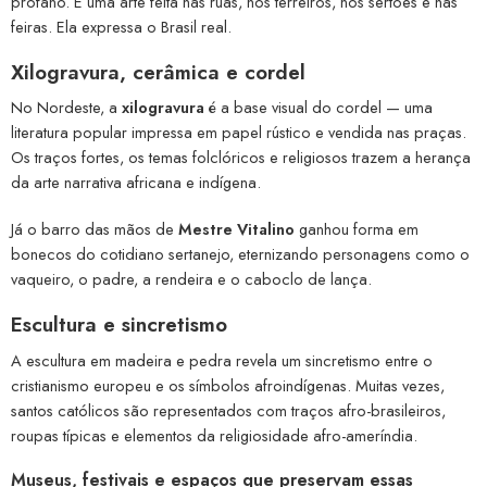
profano. É uma arte feita nas ruas, nos terreiros, nos sertões e nas
feiras. Ela expressa o Brasil real.
Xilogravura, cerâmica e cordel
No Nordeste, a
xilogravura
é a base visual do cordel — uma
literatura popular impressa em papel rústico e vendida nas praças.
Os traços fortes, os temas folclóricos e religiosos trazem a herança
da arte narrativa africana e indígena.
Já o barro das mãos de
Mestre Vitalino
ganhou forma em
bonecos do cotidiano sertanejo, eternizando personagens como o
vaqueiro, o padre, a rendeira e o caboclo de lança.
Escultura e sincretismo
A escultura em madeira e pedra revela um sincretismo entre o
cristianismo europeu e os símbolos afroindígenas. Muitas vezes,
santos católicos são representados com traços afro-brasileiros,
roupas típicas e elementos da religiosidade afro-ameríndia.
Museus, festivais e espaços que preservam essas