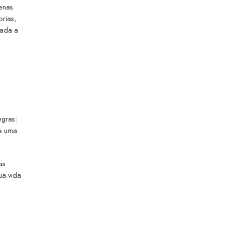
enas
rias,
gada a
u
egras:
e uma
as
ua vida