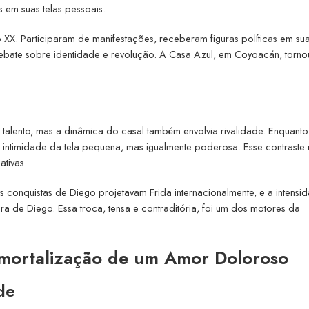
is em suas telas pessoais.
o XX. Participaram de manifestações, receberam figuras políticas em su
bate sobre identidade e revolução. A Casa Azul, em Coyoacán, torno
 talento, mas a dinâmica do casal também envolvia rivalidade. Enquanto
 intimidade da tela pequena, mas igualmente poderosa. Esse contraste
tivas.
 conquistas de Diego projetavam Frida internacionalmente, e a intensi
a de Diego. Essa troca, tensa e contraditória, foi um dos motores da
Imortalização de um Amor Doloroso
de