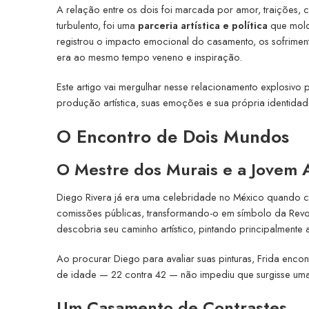
A relação entre os dois foi marcada por amor, traições,
turbulento, foi uma
parceria artística e política
que mold
registrou o impacto emocional do casamento, os sofrimen
era ao mesmo tempo veneno e inspiração.
Este artigo vai mergulhar nesse relacionamento explosiv
produção artística, suas emoções e sua própria identidad
O Encontro de Dois Mundos
O Mestre dos Murais e a Jovem 
Diego Rivera já era uma celebridade no México quando co
comissões públicas, transformando-o em símbolo da Revol
descobria seu caminho artístico, pintando principalmente
Ao procurar Diego para avaliar suas pinturas, Frida enc
de idade — 22 contra 42 — não impediu que surgisse uma
Um Casamento de Contrastes