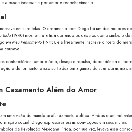
ão e a busca incessante por amor e reconhecimento.
al
cancarava em suas telas. O casamento com Diego foi um dos motores de
ortado
(1940) mostram a artista cortando os cabelos como símbolo de r
go em Meu Pensamento
(1943), ela literalmente inscreve o rosto do mar
he causava.
tos contraditórios: amor e ódio, desejo e repulsa, dependência e libe
ção e de tormento, e isso se traduz em algumas de suas obras mais in
: Um Casamento Além do Amor
te
avam uma visão de mundo profundamente política. Ambos eram militante
nsformação social. Diego expressava essas convicções em seus murais
ímbolos da Revolução Mexicana. Frida, por sua vez, levava essa consci