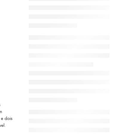
s
um
 e dois
el.