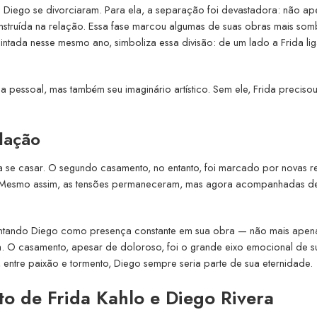
e Diego se divorciaram. Para ela, a separação foi devastadora: não ap
struída na relação. Essa fase marcou algumas de suas obras mais somb
pintada nesse mesmo ano, simboliza essa divisão: de um lado a Frida li
 pessoal, mas também seu imaginário artístico. Sem ele, Frida preciso
lação
a se casar. O segundo casamento, no entanto, foi marcado por novas r
al. Mesmo assim, as tensões permaneceram, mas agora acompanhadas d
u pintando Diego como presença constante em sua obra — não mais apen
. O casamento, apesar de doloroso, foi o grande eixo emocional de s
 entre paixão e tormento, Diego sempre seria parte de sua eternidade.
o de Frida Kahlo e Diego Rivera