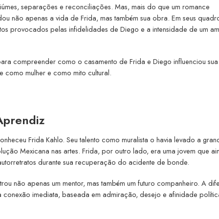
 ciúmes, separações e reconciliações. Mas, mais do que um romance
ou não apenas a vida de Frida, mas também sua obra. Em seus quadro
tos provocados pelas infidelidades de Diego e a intensidade de um a
o para compreender como o casamento de Frida e Diego influenciou sua
e como mulher e como mito cultural.
Aprendiz
nheceu Frida Kahlo. Seu talento como muralista o havia levado a gran
ução Mexicana nas artes. Frida, por outro lado, era uma jovem que ai
 autorretratos durante sua recuperação do acidente de bonde.
ontrou não apenas um mentor, mas também um futuro companheiro. A dif
 conexão imediata, baseada em admiração, desejo e afinidade polític