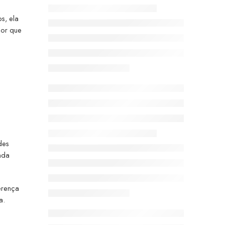
s, ela
mor que
des
nda
erença
a.