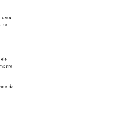
a casa
u-se
 ele
 mostra
dade da