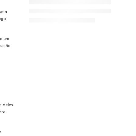
 uma
iego
de um
 união
s deles
ora.
m