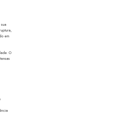
 sua
uptura,
ido em
rdade. O
tensas
s
ência