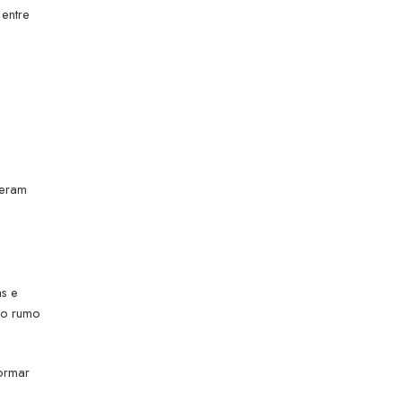
entre
veram
as e
 o rumo
formar