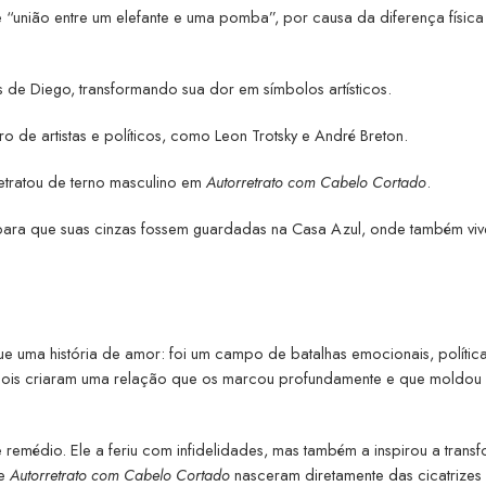
união entre um elefante e uma pomba”, por causa da diferença física 
s de Diego, transformando sua dor em símbolos artísticos.
 de artistas e políticos, como Leon Trotsky e André Breton.
retratou de terno masculino em
Autorretrato com Cabelo Cortado
.
para que suas cinzas fossem guardadas na Casa Azul, onde também vi
e uma história de amor: foi um campo de batalhas emocionais, polític
 os dois criaram uma relação que os marcou profundamente e que moldou
emédio. Ele a feriu com infidelidades, mas também a inspirou a trans
e
Autorretrato com Cabelo Cortado
nasceram diretamente das cicatrizes