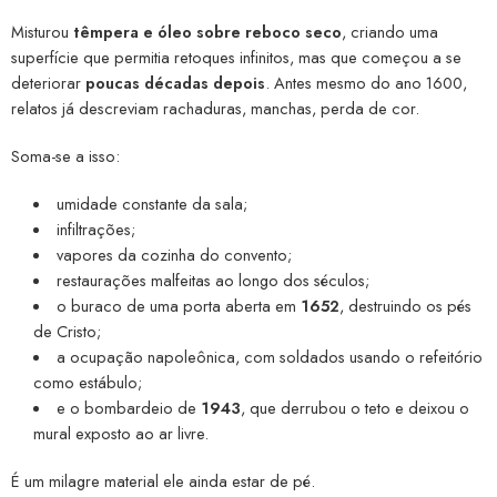
Misturou
têmpera e óleo sobre reboco seco
, criando uma
superfície que permitia retoques infinitos, mas que começou a se
deteriorar
poucas décadas depois
. Antes mesmo do ano 1600,
relatos já descreviam rachaduras, manchas, perda de cor.
Soma-se a isso:
umidade constante da sala;
infiltrações;
vapores da cozinha do convento;
restaurações malfeitas ao longo dos séculos;
o buraco de uma porta aberta em
1652
, destruindo os pés
de Cristo;
a ocupação napoleônica, com soldados usando o refeitório
como estábulo;
e o bombardeio de
1943
, que derrubou o teto e deixou o
mural exposto ao ar livre.
É um milagre material ele ainda estar de pé.