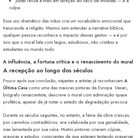
Judas recua a mão em direção ao saco de moedas — e à
culpa.
Esse uso dramático das mãos cria um vocabulário emocional que
transcende a religião. Mesmo sem entender a narrativa bíblica,
qualquer pessoa reconhece o impacto desses gestos — e é por
isso que o mural fala com leigos, estudiosos, não cristãos e
estudantes no mundo todo.
A influência, a fortuna crítica e o renascimento do mural
A recepção ao longo dos séculos
Pouco após sua conclusão, viajantes e artistas já reconheciam
A
Última Ceia
como uma das maiores pinturas da Europa. Vasari,
biógrafo renascentista, descreve o mural com admiração quase
profética, apesar de já notar o estado de degradação precoce.
Durante os séculos seguintes, no entanto, a fama da obra cresceu
por caminhos contraditórios: era celebrada por sua genialidade,
mas lamentada por sua ruína. Muitos pintores criaram cópias,
gravuras e estudos, conscientes de que estavam tentando preservar