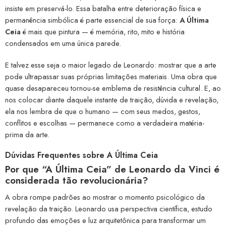
insiste em preservá-lo. Essa batalha entre deterioração física e
permanência simbólica é parte essencial de sua força:
A Última
Ceia
é mais que pintura — é memória, rito, mito e história
condensados em uma única parede.
E talvez esse seja o maior legado de Leonardo: mostrar que a arte
pode ultrapassar suas próprias limitações materiais. Uma obra que
quase desapareceu tornou-se emblema de resistência cultural. E, ao
nos colocar diante daquele instante de traição, dúvida e revelação,
ela nos lembra de que o humano — com seus medos, gestos,
conflitos e escolhas — permanece como a verdadeira matéria-
prima da arte.
Dúvidas Frequentes sobre A Última Ceia
Por que “A Última Ceia” de Leonardo da Vinci é
considerada tão revolucionária?
A obra rompe padrões ao mostrar o momento psicológico da
revelação da traição. Leonardo usa perspectiva científica, estudo
profundo das emoções e luz arquitetônica para transformar um