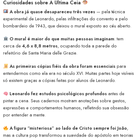
Curiosidades sobre A Última Ceia
A obra já quase desapareceu três vezes
— pela técnica
experimental de Leonardo, pelas infiltrações do convento e pelo
bombardeio de 1943, que deixou o mural exposto ao céu aberto.
O mural é maior do que muitas pessoas imaginam
: tem
cerca de
4,6 x 8,8 metros
, ocupando toda a parede do
refeitório de Santa Maria delle Grazie.
As primeiras cópias fiéis da obra foram essenciais
para
entendermos como ela era no século XVI. Muitas partes hoje visíveis
só existem graças a cópias feitas por alunos de Leonardo.
Leonardo fez estudos psicológicos profundos
antes de
pintar a cena. Seus cadernos mostram anotações sobre gestos,
expressões e comportamentos humanos, refletindo sua obsessão
por entender a mente.
A figura “misteriosa” ao lado de Cristo sempre foi João
,
mas a cultura pop transformou a suavidade do apóstolo em teorias