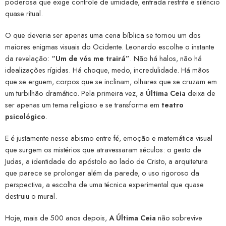
poderosa que exige controle de umidade, entrada restrita e silêncio
quase ritual.
O que deveria ser apenas uma cena bíblica se tornou um dos
maiores enigmas visuais do Ocidente. Leonardo escolhe o instante
da revelação:
“Um de vós me trairá”
. Não há halos, não há
idealizações rígidas. Há choque, medo, incredulidade. Há mãos
que se erguem, corpos que se inclinam, olhares que se cruzam em
um turbilhão dramático. Pela primeira vez, a
Última Ceia
deixa de
ser apenas um tema religioso e se transforma em
teatro
psicológico
.
E é justamente nesse abismo entre fé, emoção e matemática visual
que surgem os mistérios que atravessaram séculos: o gesto de
Judas, a identidade do apóstolo ao lado de Cristo, a arquitetura
que parece se prolongar além da parede, o uso rigoroso da
perspectiva, a escolha de uma técnica experimental que quase
destruiu o mural.
Hoje, mais de 500 anos depois,
A Última Ceia
não sobrevive