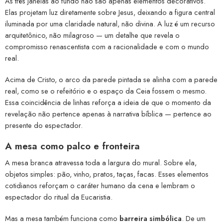
As três janelas ao fundo não são apenas elementos decorativos.
Elas projetam luz diretamente sobre Jesus, deixando a figura central
iluminada por uma claridade natural, não divina. A luz é um recurso
arquitetônico, não milagroso — um detalhe que revela o
compromisso renascentista com a racionalidade e com o mundo
real.
Acima de Cristo, o arco da parede pintada se alinha com a parede
real, como se o refeitório e o espaço da Ceia fossem o mesmo.
Essa coincidência de linhas reforça a ideia de que o momento da
revelação não pertence apenas à narrativa bíblica — pertence ao
presente do espectador.
A mesa como palco e fronteira
A mesa branca atravessa toda a largura do mural. Sobre ela,
objetos simples: pão, vinho, pratos, taças, facas. Esses elementos
cotidianos reforçam o caráter humano da cena e lembram o
espectador do ritual da Eucaristia.
Mas a mesa também funciona como
barreira simbólica
. De um