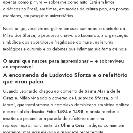
apenas como pintura — sobrevive como mito. Está em livros
didáticos no Brasil, em filmes, em teorias da cultura pop, em provas
escolares, em pesquisas universitárias.
Neste artigo, você vai mergulhar em suas camadas: o contexto da
Milão dos Sforza, o processo criativo de Leonardo, a organização
simbólica dos apóstolos, a fragilidade do mural, as leituras
teológicas e culturais e os debates que inflamam sua fama até hoje.
O mural que nasceu para impressionar – e sobreviveu
ao impossível
A encomenda de Ludovico Sforza e o refeitório
que virou palco
Quando Leonardo chegou ao convento de
Santa Maria delle
Grazie
, Milão vivia sob o governo de
Ludovico Sforza
, o “il
Moro”, que transformava o complexo dominicano em vitrine política
e espiritual da dinastia. Entre
1494 e 1498
, o artista recebe a
missão de preencher a parede do refeitório com uma
representação monumental da
Última Ceia
, tradição comum em
mosteiros, mas aqui elevada à grandeza renascentista.