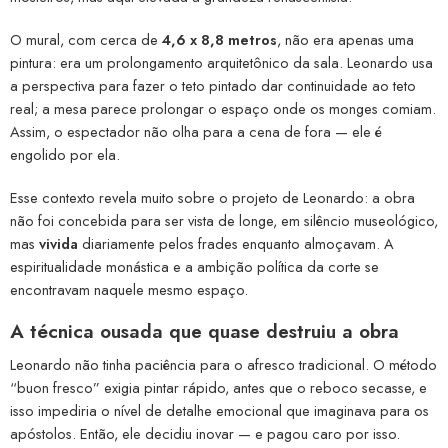
O mural, com cerca de
4,6 x 8,8 metros
, não era apenas uma
pintura: era um prolongamento arquitetônico da sala. Leonardo usa
a perspectiva para fazer o teto pintado dar continuidade ao teto
real; a mesa parece prolongar o espaço onde os monges comiam.
Assim, o espectador não olha para a cena de fora — ele é
engolido por ela.
Esse contexto revela muito sobre o projeto de Leonardo: a obra
não foi concebida para ser vista de longe, em silêncio museológico,
mas
vivida
diariamente pelos frades enquanto almoçavam. A
espiritualidade monástica e a ambição política da corte se
encontravam naquele mesmo espaço.
A técnica ousada que quase destruiu a obra
Leonardo não tinha paciência para o afresco tradicional. O método
“buon fresco” exigia pintar rápido, antes que o reboco secasse, e
isso impediria o nível de detalhe emocional que imaginava para os
apóstolos. Então, ele decidiu inovar — e pagou caro por isso.