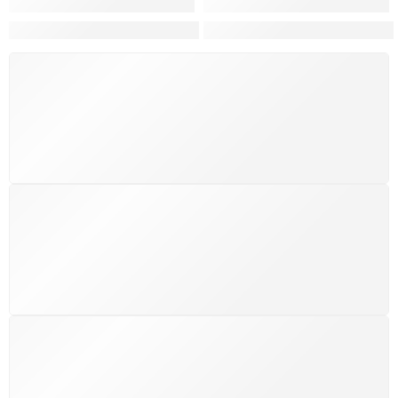
Hortas, Cores e Saberes: A Revolução Verde Que Co
A Estética do Colapso: C
FRETE GRÁTIS
Levamos a arte até você com rapidez, cuidado e sem
custos extras, seja no Brasil ou em qualquer parte do
mundo.
SUPORTE 24/7
Atendimento rápido, eficiente e disponível sempre, a
qualquer hora. Conte conosco e aproveite nossa
excelência.
GARANTIA DE 100% REEMBOLSO
Satisfação assegurada ou seu dinheiro de volta!
Conforme a Lei de Defesa do Consumidor.