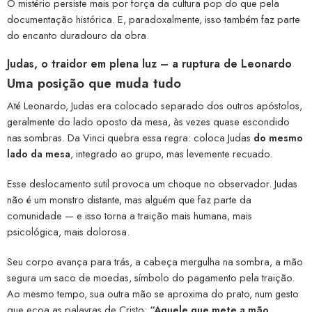
O mistério persiste mais por força da cultura pop do que pela
documentação histórica. E, paradoxalmente, isso também faz parte
do encanto duradouro da obra.
Judas, o traidor em plena luz – a ruptura de Leonardo
Uma posição que muda tudo
Até Leonardo, Judas era colocado separado dos outros apóstolos,
geralmente do lado oposto da mesa, às vezes quase escondido
nas sombras. Da Vinci quebra essa regra: coloca Judas
do mesmo
lado da mesa
, integrado ao grupo, mas levemente recuado.
Esse deslocamento sutil provoca um choque no observador. Judas
não é um monstro distante, mas alguém que faz parte da
comunidade — e isso torna a traição mais humana, mais
psicológica, mais dolorosa.
Seu corpo avança para trás, a cabeça mergulha na sombra, a mão
segura um saco de moedas, símbolo do pagamento pela traição.
Ao mesmo tempo, sua outra mão se aproxima do prato, num gesto
que ecoa as palavras de Cristo:
“Aquele que mete a mão