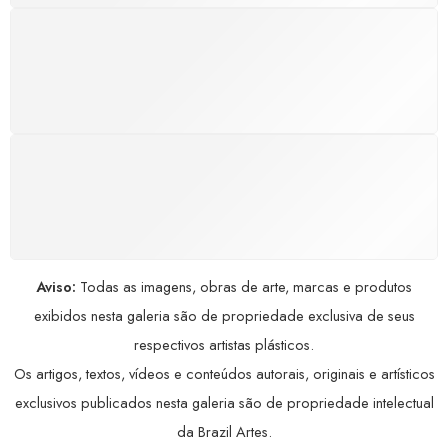
GARANTIA DE 100% REEMBOLSO
Satisfação assegurada ou seu dinheiro de volta!
Conforme a Lei de Defesa do Consumidor.
COMPRE COM SEGURANÇA
Seus dados pessoais protegidos por criptografia
avançada, garantindo máxima privacidade.
Aviso:
Todas as imagens, obras de arte, marcas e produtos
exibidos nesta galeria são de propriedade exclusiva de seus
respectivos artistas plásticos.
Os artigos, textos, vídeos e conteúdos autorais, originais e artísticos
exclusivos publicados nesta galeria são de propriedade intelectual
da Brazil Artes.