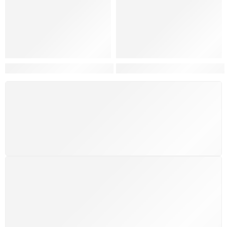
Hortas, Cores e Saberes: A Revolução Verde Que Co
A Estética do Colapso: C
FRETE GRÁTIS
Levamos a arte até você com rapidez, cuidado e sem
custos extras, seja no Brasil ou em qualquer parte do
mundo.
SUPORTE 24/7
Atendimento rápido, eficiente e disponível sempre, a
qualquer hora. Conte conosco e aproveite nossa
excelência.