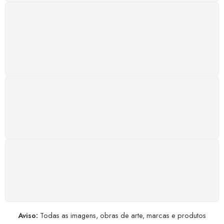
SUPORTE 24/7
Atendimento rápido, eficiente e disponível sempre, a
qualquer hora. Conte conosco e aproveite nossa
excelência.
GARANTIA DE 100% REEMBOLSO
Satisfação assegurada ou seu dinheiro de volta!
Conforme a Lei de Defesa do Consumidor.
COMPRE COM SEGURANÇA
Seus dados pessoais protegidos por criptografia
avançada, garantindo máxima privacidade.
Aviso:
Todas as imagens, obras de arte, marcas e produtos