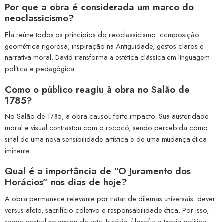
Por que a obra é considerada um marco do
neoclassicismo?
Ela reúne todos os princípios do neoclassicismo: composição
geométrica rigorosa, inspiração na Antiguidade, gestos claros e
narrativa moral. David transforma a estética clássica em linguagem
política e pedagógica.
Como o público reagiu à obra no Salão de
1785?
No Salão de 1785, a obra causou forte impacto. Sua austeridade
moral e visual contrastou com o rococó, sendo percebida como
sinal de uma nova sensibilidade artística e de uma mudança ética
iminente.
Qual é a importância de “O Juramento dos
Horácios” nos dias de hoje?
A obra permanece relevante por tratar de dilemas universais: dever
versus afeto, sacrifício coletivo e responsabilidade ética. Por isso,
segue central no ensino de arte, história, filosofia e teoria política.