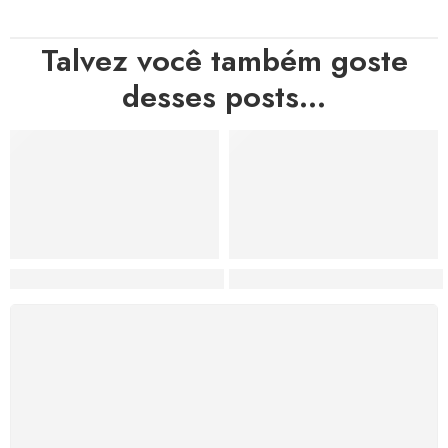
Talvez você também goste
desses posts...
Hortas, Cores e Saberes: A Revolução Verde Que Co
A Estética do Colapso: C
FRETE GRÁTIS
Levamos a arte até você com rapidez, cuidado e sem
custos extras, seja no Brasil ou em qualquer parte do
mundo.