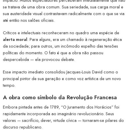
impacto. Muitos espectadores perceberam imediatamente que não
se tratava de uma obra comum. Sua seriedade, sua carga moral e
sua austeridade visual contrastavam radicalmente com o que se via
até então nos salões oficiais.
Críticos e intelectuais reconheceram no quadro uma espécie de
alerta moral
. Para alguns, era um chamado à regeneração ética
da sociedade; para outros, um incômodo espelho das tensões
políticas do momento. O fato é que a obra não passou
despercebida — ela provocou debate.
Esse impacto imediato consolidou Jacques-Louis David como o
principal pintor de sua geração e como voz artística de um novo
tempo.
A obra como símbolo da Revolução Francesa
Embora pintada antes de 1789, “O Juramento dos Horácios” foi
rapidamente incorporada ao imaginário revolucionário. Seus
valores — sacrifício, dever, virtude cívica — tornaram-se pilares do
discurso republicano.