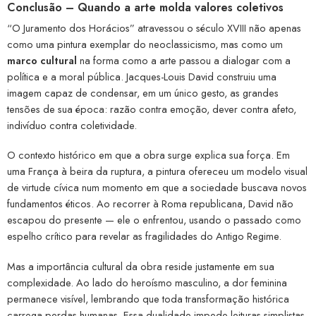
Conclusão – Quando a arte molda valores coletivos
“O Juramento dos Horácios” atravessou o século XVIII não apenas
como uma pintura exemplar do neoclassicismo, mas como um
marco cultural
na forma como a arte passou a dialogar com a
política e a moral pública. Jacques-Louis David construiu uma
imagem capaz de condensar, em um único gesto, as grandes
tensões de sua época: razão contra emoção, dever contra afeto,
indivíduo contra coletividade.
O contexto histórico em que a obra surge explica sua força. Em
uma França à beira da ruptura, a pintura ofereceu um modelo visual
de virtude cívica num momento em que a sociedade buscava novos
fundamentos éticos. Ao recorrer à Roma republicana, David não
escapou do presente — ele o enfrentou, usando o passado como
espelho crítico para revelar as fragilidades do Antigo Regime.
Mas a importância cultural da obra reside justamente em sua
complexidade. Ao lado do heroísmo masculino, a dor feminina
permanece visível, lembrando que toda transformação histórica
carrega perdas humanas. Essa dualidade impede leituras simplistas