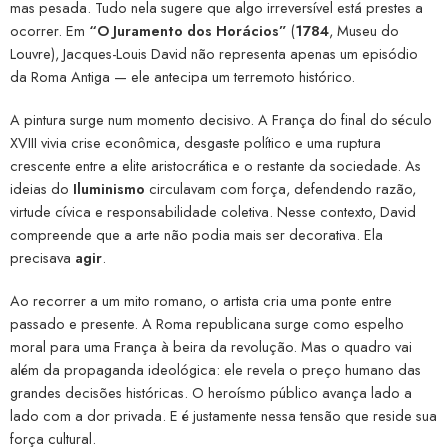
mas pesada. Tudo nela sugere que algo irreversível está prestes a
ocorrer. Em
“O Juramento dos Horácios”
(
1784
, Museu do
Louvre), Jacques-Louis David não representa apenas um episódio
da Roma Antiga — ele antecipa um terremoto histórico.
A pintura surge num momento decisivo. A França do final do século
XVIII vivia crise econômica, desgaste político e uma ruptura
crescente entre a elite aristocrática e o restante da sociedade. As
ideias do
Iluminismo
circulavam com força, defendendo razão,
virtude cívica e responsabilidade coletiva. Nesse contexto, David
compreende que a arte não podia mais ser decorativa. Ela
precisava
agir
.
Ao recorrer a um mito romano, o artista cria uma ponte entre
passado e presente. A Roma republicana surge como espelho
moral para uma França à beira da revolução. Mas o quadro vai
além da propaganda ideológica: ele revela o preço humano das
grandes decisões históricas. O heroísmo público avança lado a
lado com a dor privada. E é justamente nessa tensão que reside sua
força cultural.