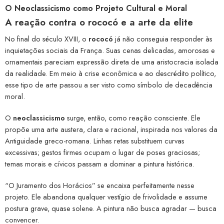
O Neoclassicismo como Projeto Cultural e Moral
A reação contra o rococó e a arte da elite
No final do século XVIII, o
rococó
já não conseguia responder às
inquietações sociais da França. Suas cenas delicadas, amorosas e
ornamentais pareciam expressão direta de uma aristocracia isolada
da realidade. Em meio à crise econômica e ao descrédito político,
esse tipo de arte passou a ser visto como símbolo de decadência
moral.
O
neoclassicismo
surge, então, como reação consciente. Ele
propõe uma arte austera, clara e racional, inspirada nos valores da
Antiguidade greco-romana. Linhas retas substituem curvas
excessivas; gestos firmes ocupam o lugar de poses graciosas;
temas morais e cívicos passam a dominar a pintura histórica.
“O Juramento dos Horácios” se encaixa perfeitamente nesse
projeto. Ele abandona qualquer vestígio de frivolidade e assume
postura grave, quase solene. A pintura não busca agradar — busca
convencer.