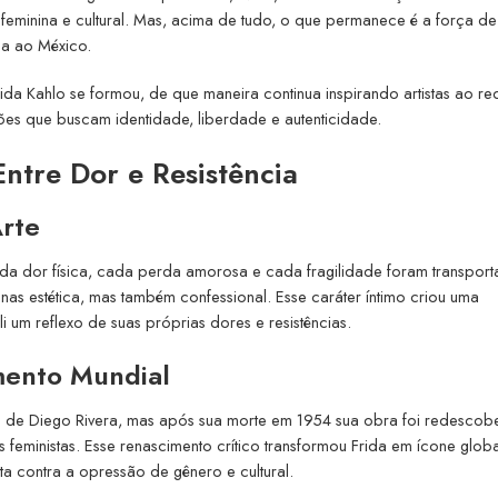
a feminina e cultural. Mas, acima de tudo, o que permanece é a força de
da ao México.
ida Kahlo se formou, de que maneira continua inspirando artistas ao r
es que buscam identidade, liberdade e autenticidade.
ntre Dor e Resistência
rte
Cada dor física, cada perda amorosa e cada fragilidade foram transpor
as estética, mas também confessional. Esse caráter íntimo criou uma
li um reflexo de suas próprias dores e resistências.
mento Mundial
 de Diego Rivera, mas após sua morte em 1954 sua obra foi redescobe
feministas. Esse renascimento crítico transformou Frida em ícone globa
a contra a opressão de gênero e cultural.