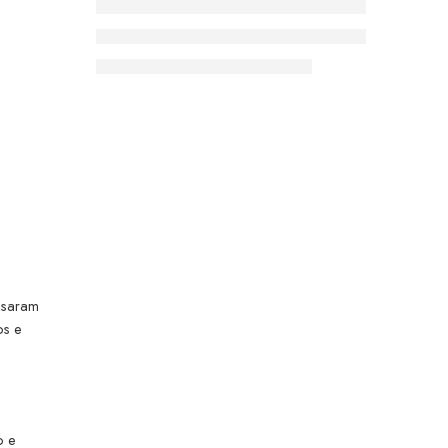
ssaram
os e
o e