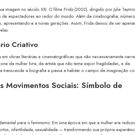
sua imagem no século XXI. O filme
Frida
(2002), dirigido por Julie Taymo
ões de espectadores ao redor do mundo. Além da cinebiografia, inúmer
ios, apresentando-a a novas gerações. Assim, Frida deixou de ser apen
elas.
io Criativo
 em obras literárias e cinematográficas que não necessariamente narr
ne da mulher livre, da artista que não teme expor fragilidades, e da
gura transcende a biografia e passa a habitar o campo da imaginação col
os Movimentos Sociais: Símbolo de
undamental para o feminismo. Em uma época em que a mulher era reduzi
tos, infertilidade, sexualidade — transformando sua própria experiênc