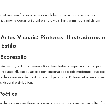
ura atravessou fronteiras e se consolidou como um dos rostos mais
justamente dessa fusão entre arte e vida, transformando a artista em
Artes Visuais: Pintores, Ilustradores e
Estilo
 Expressão
is de um terço de suas obras são autorretratos, sempre marcados por
se recurso influenciou artistas contemporâneos e pós-modernos, que pa
o de expressão de identidade e subjetividade. Pintores latino-american
, visceral e simbólica.
Poética
ia de Frida — suas flores no cabelo, suas roupas tehuanas, seu olhar fix