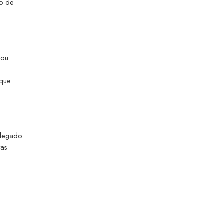
io de
rou
e
 que
 legado
vas