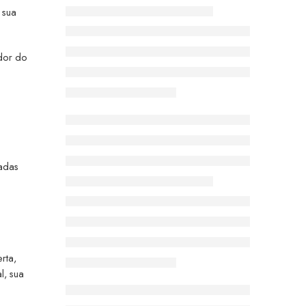
 sua
edor do
tadas
rta,
l, sua