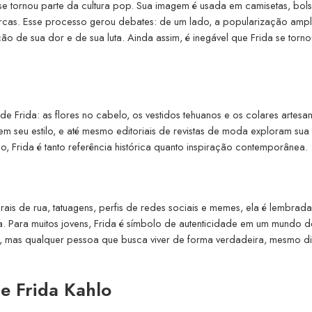
e se tornou parte da cultura pop. Sua imagem é usada em camisetas, bols
rcas. Esse processo gerou debates: de um lado, a popularização ampl
ão de sua dor e de sua luta. Ainda assim, é inegável que Frida se torn
l de Frida: as flores no cabelo, os vestidos tehuanos e os colares artesan
em seu estilo, e até mesmo editoriais de revistas de moda exploram sua 
, Frida é tanto referência histórica quanto inspiração contemporânea.
urais de rua, tatuagens, perfis de redes sociais e memes, ela é lembrada
da. Para muitos jovens, Frida é símbolo de autenticidade em um mundo d
tas, mas qualquer pessoa que busca viver de forma verdadeira, mesmo d
e Frida Kahlo