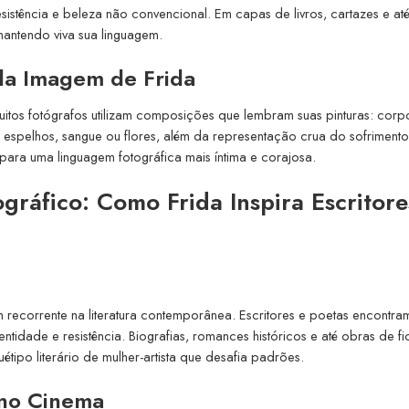
esistência e beleza não convencional. Em capas de livros, cartazes e at
mantendo viva sua linguagem.
 da Imagem de Frida
Muitos fotógrafos utilizam composições que lembram suas pinturas: corp
espelhos, sangue ou flores, além da representação crua do sofrimento.
para uma linguagem fotográfica mais íntima e corajosa.
gráfico: Como Frida Inspira Escritore
 recorrente na literatura contemporânea. Escritores e poetas encontr
dentidade e resistência. Biografias, romances históricos e até obras de f
tipo literário de mulher-artista que desafia padrões.
 no Cinema