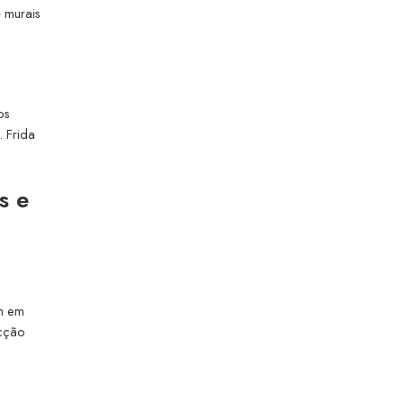
é murais
os
 Frida
s e
am em
icção