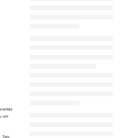
erentes
iu um
. Seu