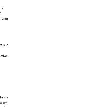
r e
os
as uma
am sua
etiva.
da ao
ia em