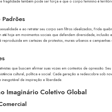
ue fragilidade também pode ser força e que o corpo feminino é territór
e Padrões
sexualidade e ao retratar seu corpo sem filtros idealizados, Frida queb
até hoje em movimentos sociais que defendem diversidade, inclusão 
 é reproduzida em cartazes de protestos, murais urbanos e campanhas
es
ativistas que buscam afirmar suas vozes em contextos de opressão. Seu
esistência cultural, política e social. Cada geração a redescobre sob no
 inesgotável de inspiração e liberdade.
no Imaginário Coletivo Global
Comercial