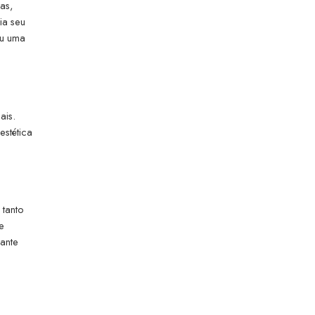
as,
ia seu
ou uma
ais.
estética
 tanto
e
iante