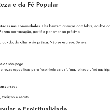
eza e da Fé Popular
eitadas nas comunidades
. Elas benzem crianças com febre, adultos c
 Fazem por vocação, por fé e por amor ao próximo.
ouvido, do olhar e da prática. Não se escreve. Se vive.
da-de-são-jorge
 e rezas específicas para “espinhela caída”, “mau olhado”, “nó nas trip
sussurrada
 tradição e escuta.
ular e Espiritualidade