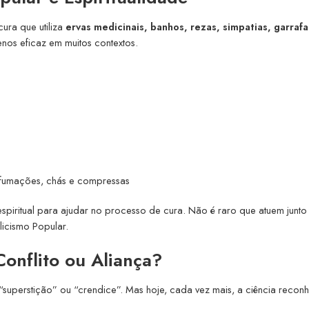
ura que utiliza
ervas medicinais, banhos, rezas, simpatias, garraf
enos eficaz em muitos contextos.
fumações, chás e compressas
piritual para ajudar no processo de cura. Não é raro que atuem junto
icismo Popular.
Conflito ou Aliança?
“superstição” ou “crendice”. Mas hoje, cada vez mais, a ciência recon