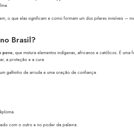
alma.
tem, o que elas significam e como formam um dos pilares invisíveis — m
no Brasil?
o povo
, que mistura elementos indígenas, africanos e católicos. É uma 
tar, a proteção e a cura.
 um galhinho de arruda e uma oração de confiança.
diploma
dado com o outro e no poder da palavra.