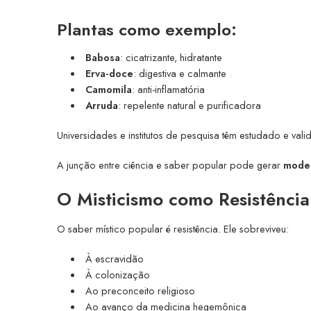
Plantas como exemplo:
Babosa
: cicatrizante, hidratante
Erva-doce
: digestiva e calmante
Camomila
: anti-inflamatória
Arruda
: repelente natural e purificadora
Universidades e institutos de pesquisa têm estudado e val
A junção entre ciência e saber popular pode gerar
model
O Misticismo como Resistência
O saber místico popular é resistência. Ele sobreviveu:
À escravidão
À colonização
Ao preconceito religioso
Ao avanço da medicina hegemônica