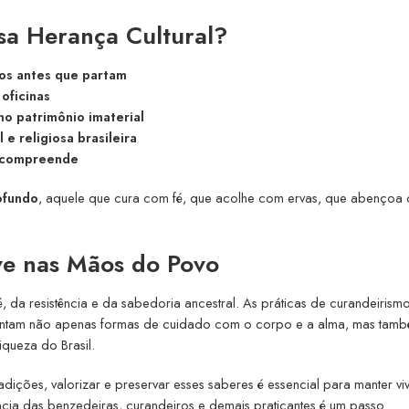
sa Herança Cultural?
ros antes que partam
oficinas
mo patrimônio imaterial
 e religiosa brasileira
se compreende
ofundo
, aquele que cura com fé, que acolhe com ervas, que abençoa
ve nas Mãos do Povo
é, da resistência e da sabedoria ancestral. As práticas de curandeirism
esentam não apenas formas de cuidado com o corpo e a alma, mas tam
riqueza do Brasil.
dições, valorizar e preservar esses saberes é essencial para manter vi
ncia das benzedeiras, curandeiros e demais praticantes é um passo