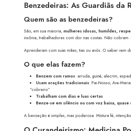
Benzedeiras: As Guardiãs da R
Quem são as benzedeiras?
São, em sua maioria,
mulheres idosas, humildes, resp
insônia, trabalhadores com dor nas costas. Não cobram.
Aprenderam com suas mães, tias ou avós. O saber vem do 
O que elas fazem?
Benzem com ramos
: arruda, guiné, alecrim, espa
Usam orações tradicionais
: Pai-Nosso, Ave-Maria
“cobreiro”
Trabalham com dias e luas certas
Benze-se em silêncio ou com voz baixa, quase 
A benzeção é simples, mas poderosa. Mistura fé, intenção,
O Curandeirismo: Medicina Pop