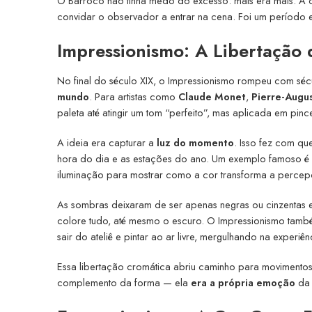
O Barroco não tinha medo do excesso: mais era mais. A 
convidar o observador a entrar na cena. Foi um período e
Impressionismo: A Libertação 
No final do século XIX, o Impressionismo rompeu com sé
mundo
. Para artistas como
Claude Monet
,
Pierre-Augu
paleta até atingir um tom “perfeito”, mas aplicada em pinc
A ideia era capturar a
luz do momento
. Isso fez com q
hora do dia e as estações do ano. Um exemplo famoso é 
iluminação para mostrar como a cor transforma a percep
As sombras deixaram de ser apenas negras ou cinzentas 
colore tudo, até mesmo o escuro. O Impressionismo também
sair do ateliê e pintar ao ar livre, mergulhando na experiên
Essa libertação cromática abriu caminho para movimento
complemento da forma — ela
era a própria emoção
da 