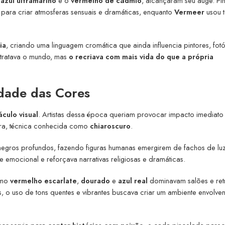
o
azul ultramarino
e o
vermelho de cádmio
, alcançaram seu auge. Pi
para criar atmosferas sensuais e dramáticas, enquanto
Vermeer
usou 
ia
, criando uma linguagem cromática que ainda influencia pintores, fot
etratava o mundo, mas
o recriava com mais vida do que a própria
idade das Cores
culo visual
. Artistas dessa época queriam provocar impacto imediato
bra, técnica conhecida como
chiaroscuro
.
negros profundos, fazendo figuras humanas emergirem de fachos de lu
e emocional e reforçava narrativas religiosas e dramáticas.
como
vermelho escarlate
,
dourado
e
azul real
dominavam salões e retr
s, o uso de tons quentes e vibrantes buscava criar um ambiente envolven