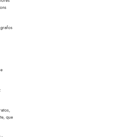
ntores
tons
ógrafos
 e
z
atos,
te, que