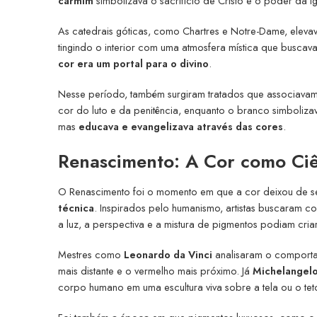
carmim
simbolizava o sacrifício de Cristo e o poder da Ig
As catedrais góticas, como Chartres e Notre-Dame, elevavam
tingindo o interior com uma atmosfera mística que buscava
cor era um portal para o divino
.
Nesse período, também surgiram tratados que associavam 
cor do luto e da penitência, enquanto o branco simbolizav
mas
educava e evangelizava através das cores
.
Renascimento: A Cor como Ciê
O Renascimento foi o momento em que a cor deixou de s
técnica
. Inspirados pelo humanismo, artistas buscaram 
a luz, a perspectiva e a mistura de pigmentos podiam cri
Mestres como
Leonardo da Vinci
analisaram o comportam
mais distante e o vermelho mais próximo. Já
Michelangel
corpo humano em uma escultura viva sobre a tela ou o teto