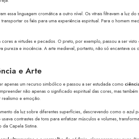
reja.
 essa linguagem cromática a outro nível. Os vitrais filtravam a luz do s
 transportar os fiéis para uma experiência espiritual. Para o homem med
cores a virtudes e pecados. O preto, por exemplo, passou a ser vist
a pureza e inocência. A arte medieval, portanto, não só encantava os o
ncia e Arte
er apenas um recurso simbólico e passou a ser estudada como
ciênci
compreender não apenas o significado espiritual das cores, mas també
ar realismo e emoção.
ento da luz sobre diferentes superfícies, descrevendo como o azul p
o
usava contrastes de tons para enfatizar músculos e volumes, transfor
 da Capela Sistina.