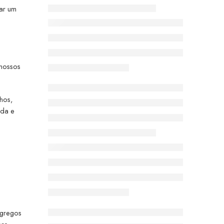
ar um
 nossos
hos,
ida e
 gregos