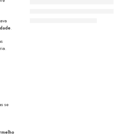
ore
iava
ndade
.
as
ria.
as se
rmelho