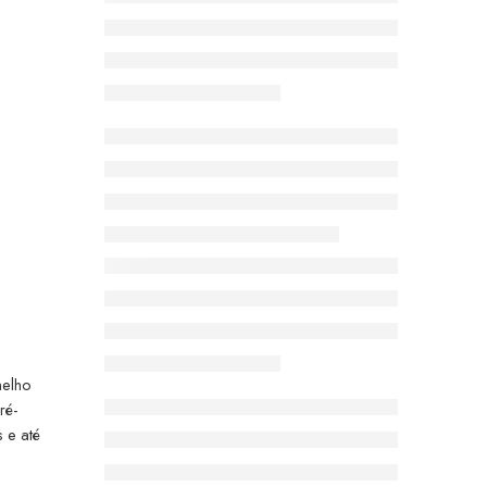
melho
ré-
 e até