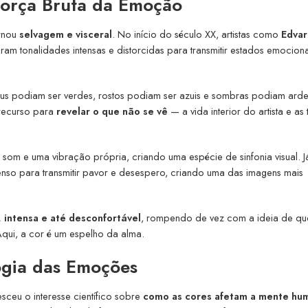
Força Bruta da Emoção
ornou
selvagem e visceral
. No início do século XX, artistas como
Edva
ram tonalidades intensas e distorcidas para transmitir estados emociona
éus podiam ser verdes, rostos podiam ser azuis e sombras podiam ard
 recurso para
revelar o que não se vê
— a vida interior do artista e as
 som e uma vibração própria, criando uma espécie de sinfonia visual. J
tenso para transmitir pavor e desespero, criando uma das imagens mais
, intensa e até desconfortável
, rompendo de vez com a ideia de que
Aqui, a cor é um espelho da alma.
ogia das Emoções
esceu o interesse científico sobre
como as cores afetam a mente hu