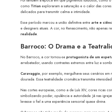
Foi também a época em que pigmentos luxuosos, como 
como
Titian
exploraram a saturação e o calor das cores 
delicados para transmitir calma e intimidade.
Esse período marcou a união definitiva entre
arte e ciênc
e designers atuais. A cor, no Renascimento, não apenas r
realidade
.
Barroco: O Drama e a Teatral
No Barroco, a cor tornou-se
protagonista de um espetá
arrebatador, usando contrastes extremos entre luz e som
Caravaggio
, por exemplo, mergulhava seus cenários em 
dourada. Essa teatralidade cromática transmitia intensidad
Nas cortes europeias, como a de Luís XIV, cores ricas 
simbolizando poder, opulência e autoridade. Já nas igreja
levasse o fiel a uma experiência sensorial quase divina.