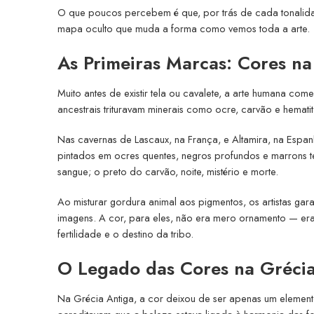
O que poucos percebem é que, por trás de cada tonalida
mapa oculto que muda a forma como vemos toda a arte.
As Primeiras Marcas: Cores na 
Muito antes de existir tela ou cavalete, a arte humana co
ancestrais trituravam minerais como ocre, carvão e hemati
Nas cavernas de Lascaux, na França, e Altamira, na Espan
pintados em ocres quentes, negros profundos e marrons t
sangue; o preto do carvão, noite, mistério e morte.
Ao misturar gordura animal aos pigmentos, os artistas ga
imagens. A cor, para eles, não era mero ornamento — era l
fertilidade e o destino da tribo.
O Legado das Cores na Gréci
Na Grécia Antiga, a cor deixou de ser apenas um element