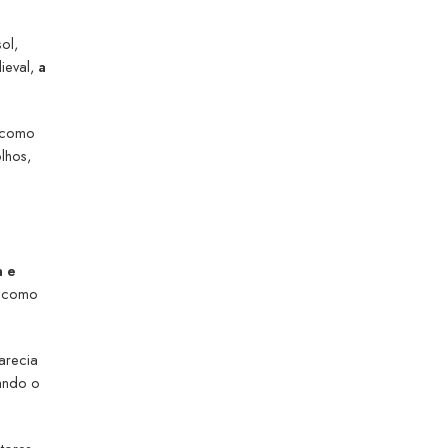
ol,
ieval,
a
o como
lhos,
a e
m como
arecia
mando o