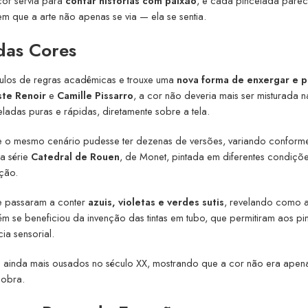
cor servia para
contar histórias com paixão
, e cada pincelada parec
m que a arte não apenas se via — ela se sentia.
das Cores
culos de regras acadêmicas e trouxe uma
nova forma de enxergar e p
ste Renoir
e
Camille Pissarro
, a cor não deveria mais ser misturada n
eladas puras e rápidas, diretamente sobre a tela.
ue o mesmo cenário pudesse ter dezenas de versões, variando conform
a série
Catedral de Rouen
, de Monet, pintada em diferentes condiçõ
ção.
e passaram a conter
azuis, violetas e verdes sutis
, revelando como a
 se beneficiou da invenção das tintas em tubo, que permitiram aos pi
cia sensorial.
s ainda mais ousados no século XX, mostrando que a cor não era apen
obra.