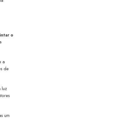
ia
intar o
a
e a
es de
 luz
ntores
as um