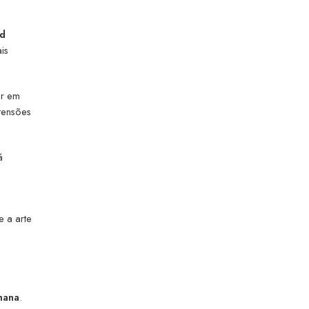
rd
is
er em
 tensões
á
 a arte
mana
.