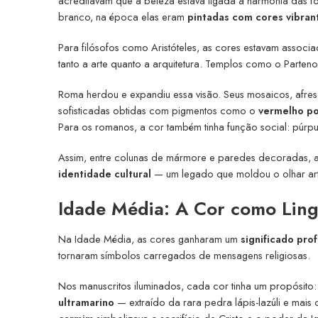
acreditavam que a beleza estava ligada à harmonia das 
branco, na época elas eram
pintadas com cores vibran
Para filósofos como Aristóteles, as cores estavam associad
tanto a arte quanto a arquitetura. Templos como o Parte
Roma herdou e expandiu essa visão. Seus mosaicos, afr
sofisticadas obtidas com pigmentos como o
vermelho p
Para os romanos, a cor também tinha função social: púrpu
Assim, entre colunas de mármore e paredes decoradas, a 
identidade cultural
— um legado que moldou o olhar artí
Idade Média: A Cor como Lin
Na Idade Média, as cores ganharam um
significado pro
tornaram símbolos carregados de mensagens religiosas.
Nos manuscritos iluminados, cada cor tinha um propósito
ultramarino
— extraído da rara pedra lápis-lazúli e mais