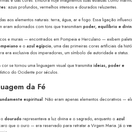
formas e das cores. Embora hoje imaginemos suas estátuas como márm
tes
: azuis profundos, vermelhos intensos e dourados reluzentes.
as aos elementos naturais: terra, água, ar e fogo. Essa ligação influenc
non eram adornados com tons que transmitiam
poder, equilíbrio e divi
escos e murais — encontrados em Pompeia e Herculano — exibem palet
ompeiano
e o
azul egípcio
, uma das primeiras cores artificiais da histó
ra era exclusiva dos imperadores, um símbolo de autoridade e status.
cor se tornou uma linguagem visual que transmitia
ideias, poder e
stico do Ocidente por séculos.
guagem da Fé
fundamente espiritual
. Não eram apenas elementos decorativos — el
: o
dourado
representava a luz divina e o sagrado, enquanto o
azul
 caro que o ouro — era reservado para retratar a Virgem Maria. Já o
ve