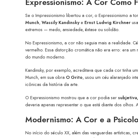
Expressionismo: A Cor Como 
Se o Impressionismo libertou a cor, o Expressionismo a t
Munch
,
Wassily Kandinsky
e
Ernst Ludwig Kirchner
usa
extremos — medo, ansiedade, êxtase ou solidão.
No Expressionismo, a cor não seguia mais a realidade. C
vermelho. Essa distorção cromática não era erro: era um
do mundo moderno.
Kandinsky, por exemplo, acreditava que cada cor tinha um
Munch, em sua obra
O Grito
, usou um céu alaranjado in
icônicas da história da arte.
O Expressionismo mostrou que a cor podia ser
subjetiva
deveria apenas representar o que está diante dos olhos. 
Modernismo: A Cor e a Psicol
No início do século XX, além das vanguardas artísticas, cr